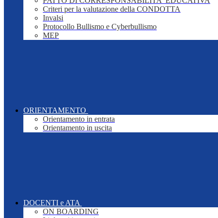
PATTO DI CORRESPONSABILITA' EDUCATIVA
Criteri per la valutazione della CONDOTTA
Invalsi
Protocollo Bullismo e Cyberbullismo
MEP
ORIENTAMENTO
Orientamento in entrata
Orientamento in uscita
DOCENTI e ATA
ON BOARDING