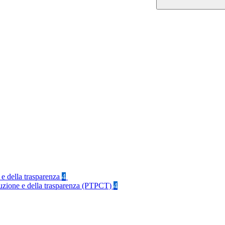
 e della trasparenza
4
rruzione e della trasparenza (PTPCT)
4