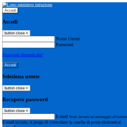
Accedi
Accedi
button close
×
Nome Utente
Password
Password dimenticata?
Seleziona utente
button close
×
Recupero password
button close
×
E-mail
Verrà inviato un messaggio all'indiriz
E-mail inviata, si prega di controllare la casella di posta elettronica!