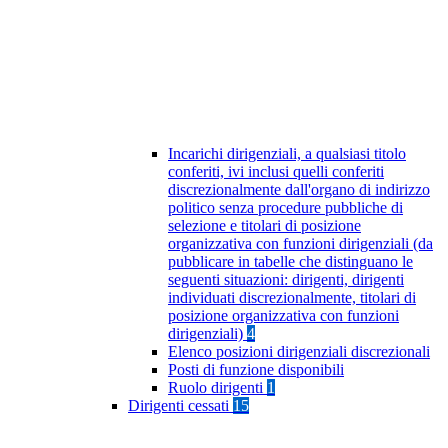
Incarichi dirigenziali, a qualsiasi titolo
conferiti, ivi inclusi quelli conferiti
discrezionalmente dall'organo di indirizzo
politico senza procedure pubbliche di
selezione e titolari di posizione
organizzativa con funzioni dirigenziali (da
pubblicare in tabelle che distinguano le
seguenti situazioni: dirigenti, dirigenti
individuati discrezionalmente, titolari di
posizione organizzativa con funzioni
dirigenziali)
4
Elenco posizioni dirigenziali discrezionali
Posti di funzione disponibili
Ruolo dirigenti
1
Dirigenti cessati
15