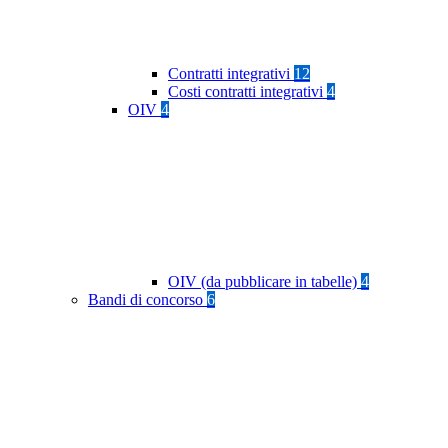
Contratti integrativi
12
Costi contratti integrativi
4
OIV
4
OIV (da pubblicare in tabelle)
4
Bandi di concorso
6