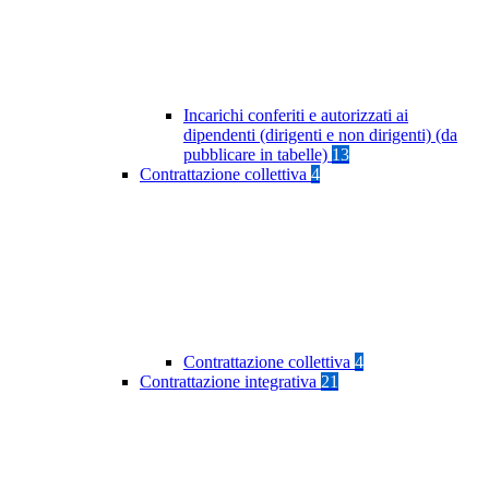
Incarichi conferiti e autorizzati ai
dipendenti (dirigenti e non dirigenti) (da
pubblicare in tabelle)
13
Contrattazione collettiva
4
Contrattazione collettiva
4
Contrattazione integrativa
21