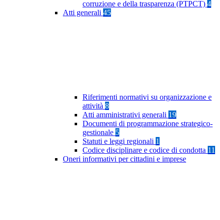
corruzione e della trasparenza (PTPCT)
4
Atti generali
45
Riferimenti normativi su organizzazione e
attività
8
Atti amministrativi generali
19
Documenti di programmazione strategico-
gestionale
5
Statuti e leggi regionali
1
Codice disciplinare e codice di condotta
11
Oneri informativi per cittadini e imprese