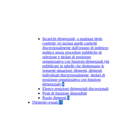
Incarichi dirigenziali, a qualsiasi titolo
conferiti, ivi inclusi quelli conferiti
discrezionalmente dall'organo di indirizzo
politico senza procedure pubbliche di
selezione e titolari di posizione
organizzativa con funzioni dirigenziali (da
pubblicare in tabelle che distinguano le
seguenti situazioni: dirigenti, dirigenti
individuati discrezionalmente, titolari di
posizione organizzativa con funzioni
dirigenziali)
4
Elenco posizioni dirigenziali discrezionali
Posti di funzione disponibili
Ruolo dirigenti
1
Dirigenti cessati
15