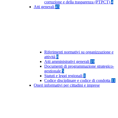
corruzione e della trasparenza (PTPCT)
4
Atti generali
45
Riferimenti normativi su organizzazione e
attività
8
Atti amministrativi generali
19
Documenti di programmazione strategico-
gestionale
5
Statuti e leggi regionali
1
Codice disciplinare e codice di condotta
11
Oneri informativi per cittadini e imprese