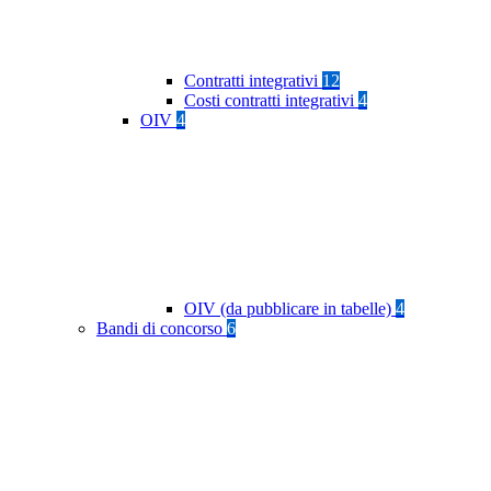
Contratti integrativi
12
Costi contratti integrativi
4
OIV
4
OIV (da pubblicare in tabelle)
4
Bandi di concorso
6