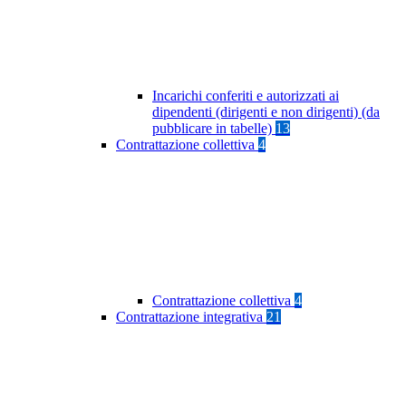
Incarichi conferiti e autorizzati ai
dipendenti (dirigenti e non dirigenti) (da
pubblicare in tabelle)
13
Contrattazione collettiva
4
Contrattazione collettiva
4
Contrattazione integrativa
21