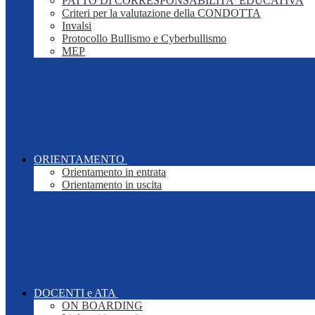
PATTO DI CORRESPONSABILITA' EDUCATIVA
Criteri per la valutazione della CONDOTTA
Invalsi
Protocollo Bullismo e Cyberbullismo
MEP
ORIENTAMENTO
Orientamento in entrata
Orientamento in uscita
DOCENTI e ATA
ON BOARDING