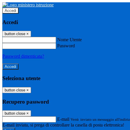
Accedi
Accedi
button close
×
Nome Utente
Password
Password dimenticata?
Seleziona utente
button close
×
Recupero password
button close
×
E-mail
Verrà inviato un messaggio all'indiriz
E-mail inviata, si prega di controllare la casella di posta elettronica!