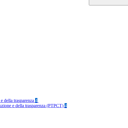
 e della trasparenza
4
rruzione e della trasparenza (PTPCT)
4