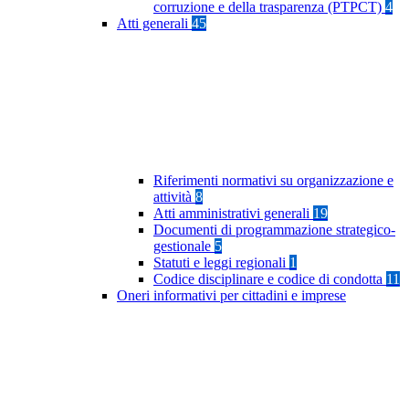
corruzione e della trasparenza (PTPCT)
4
Atti generali
45
Riferimenti normativi su organizzazione e
attività
8
Atti amministrativi generali
19
Documenti di programmazione strategico-
gestionale
5
Statuti e leggi regionali
1
Codice disciplinare e codice di condotta
11
Oneri informativi per cittadini e imprese