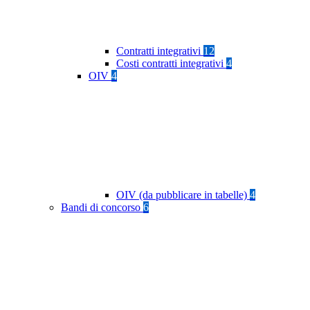
Contratti integrativi
12
Costi contratti integrativi
4
OIV
4
OIV (da pubblicare in tabelle)
4
Bandi di concorso
6