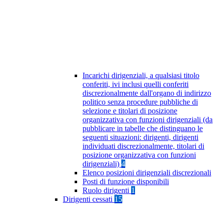
Incarichi dirigenziali, a qualsiasi titolo
conferiti, ivi inclusi quelli conferiti
discrezionalmente dall'organo di indirizzo
politico senza procedure pubbliche di
selezione e titolari di posizione
organizzativa con funzioni dirigenziali (da
pubblicare in tabelle che distinguano le
seguenti situazioni: dirigenti, dirigenti
individuati discrezionalmente, titolari di
posizione organizzativa con funzioni
dirigenziali)
4
Elenco posizioni dirigenziali discrezionali
Posti di funzione disponibili
Ruolo dirigenti
1
Dirigenti cessati
15