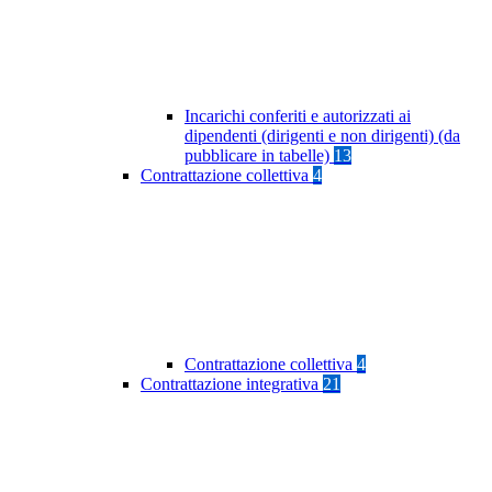
Incarichi conferiti e autorizzati ai
dipendenti (dirigenti e non dirigenti) (da
pubblicare in tabelle)
13
Contrattazione collettiva
4
Contrattazione collettiva
4
Contrattazione integrativa
21