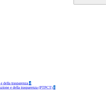
 e della trasparenza
4
rruzione e della trasparenza (PTPCT)
4