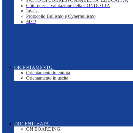
PATTO DI CORRESPONSABILITA' EDUCATIVA
Criteri per la valutazione della CONDOTTA
Invalsi
Protocollo Bullismo e Cyberbullismo
MEP
ORIENTAMENTO
Orientamento in entrata
Orientamento in uscita
DOCENTI e ATA
ON BOARDING