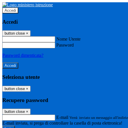
Accedi
Accedi
button close
×
Nome Utente
Password
Password dimenticata?
Seleziona utente
button close
×
Recupero password
button close
×
E-mail
Verrà inviato un messaggio all'indiriz
E-mail inviata, si prega di controllare la casella di posta elettronica!