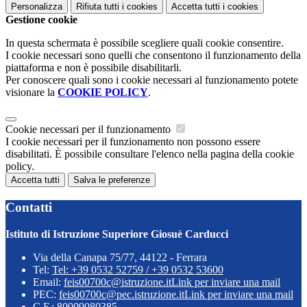
Personalizza
Rifiuta tutti
i cookies
Accetta tutti
i cookies
Gestione cookie
In questa schermata è possibile scegliere quali cookie consentire.
I cookie necessari sono quelli che consentono il funzionamento della
piattaforma e non è possibile disabilitarli.
Per conoscere quali sono i cookie necessari al funzionamento potete
visionare la
COOKIE POLICY
.
Cookie necessari per il funzionamento
I cookie necessari per il funzionamento non possono essere
disabilitati. È possibile consultare l'elenco nella pagina della cookie
policy.
Accetta tutti
Salva le preferenze
Contatti
Istituto di Istruzione Superiore Giosuè Carducci
Via della Canapa 75/77, 44122 - Ferrara
Tel:
Tel: +39 0532 52759 / +39 0532 53600
Email:
feis00700c@istruzione.it
Link per inviare una mail
PEC:
feis00700c@pec.istruzione.it
Link per inviare una mail
C.F.: 80009080385