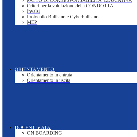
PATTO DI CORRESPONSABILITA' EDUCATIVA
Criteri per la valutazione della CONDOTTA
Invalsi
Protocollo Bullismo e Cyberbullismo
MEP
ORIENTAMENTO
Orientamento in entrata
Orientamento in uscita
DOCENTI e ATA
ON BOARDING