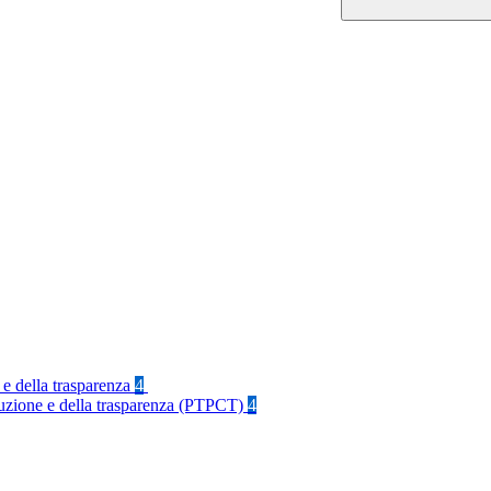
 e della trasparenza
4
rruzione e della trasparenza (PTPCT)
4