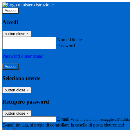
Accedi
Accedi
button close
×
Nome Utente
Password
Password dimenticata?
Seleziona utente
button close
×
Recupero password
button close
×
E-mail
Verrà inviato un messaggio all'indiriz
E-mail inviata, si prega di controllare la casella di posta elettronica!