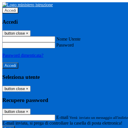
Accedi
Accedi
button close
×
Nome Utente
Password
Password dimenticata?
Seleziona utente
button close
×
Recupero password
button close
×
E-mail
Verrà inviato un messaggio all'indiriz
E-mail inviata, si prega di controllare la casella di posta elettronica!