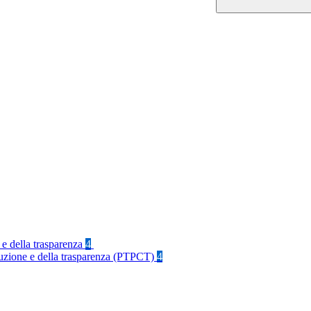
 e della trasparenza
4
rruzione e della trasparenza (PTPCT)
4