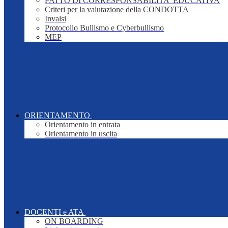
PATTO DI CORRESPONSABILITA' EDUCATIVA
Criteri per la valutazione della CONDOTTA
Invalsi
Protocollo Bullismo e Cyberbullismo
MEP
ORIENTAMENTO
Orientamento in entrata
Orientamento in uscita
DOCENTI e ATA
ON BOARDING