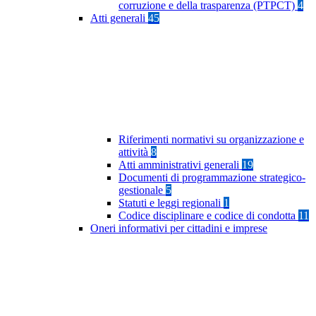
corruzione e della trasparenza (PTPCT)
4
Atti generali
45
Riferimenti normativi su organizzazione e
attività
8
Atti amministrativi generali
19
Documenti di programmazione strategico-
gestionale
5
Statuti e leggi regionali
1
Codice disciplinare e codice di condotta
11
Oneri informativi per cittadini e imprese