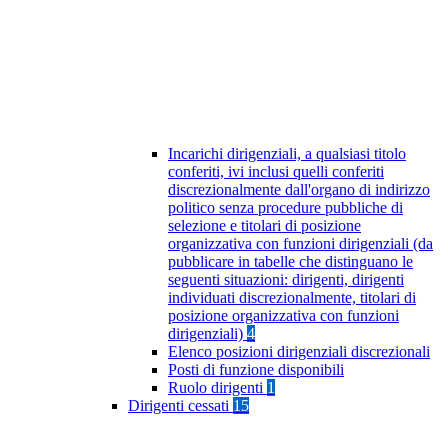
Incarichi dirigenziali, a qualsiasi titolo
conferiti, ivi inclusi quelli conferiti
discrezionalmente dall'organo di indirizzo
politico senza procedure pubbliche di
selezione e titolari di posizione
organizzativa con funzioni dirigenziali (da
pubblicare in tabelle che distinguano le
seguenti situazioni: dirigenti, dirigenti
individuati discrezionalmente, titolari di
posizione organizzativa con funzioni
dirigenziali)
4
Elenco posizioni dirigenziali discrezionali
Posti di funzione disponibili
Ruolo dirigenti
1
Dirigenti cessati
15