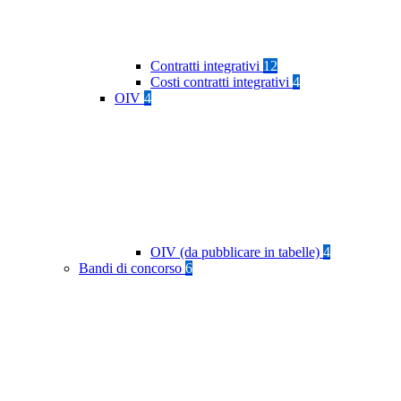
Contratti integrativi
12
Costi contratti integrativi
4
OIV
4
OIV (da pubblicare in tabelle)
4
Bandi di concorso
6