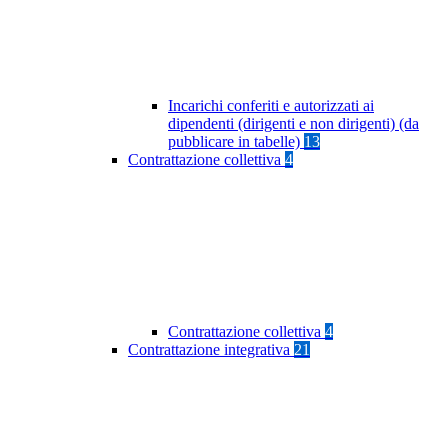
Incarichi conferiti e autorizzati ai
dipendenti (dirigenti e non dirigenti) (da
pubblicare in tabelle)
13
Contrattazione collettiva
4
Contrattazione collettiva
4
Contrattazione integrativa
21