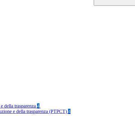
 e della trasparenza
4
rruzione e della trasparenza (PTPCT)
4