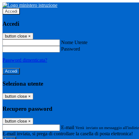
Accedi
Accedi
button close
×
Nome Utente
Password
Password dimenticata?
Seleziona utente
button close
×
Recupero password
button close
×
E-mail
Verrà inviato un messaggio all'indiriz
E-mail inviata, si prega di controllare la casella di posta elettronica!