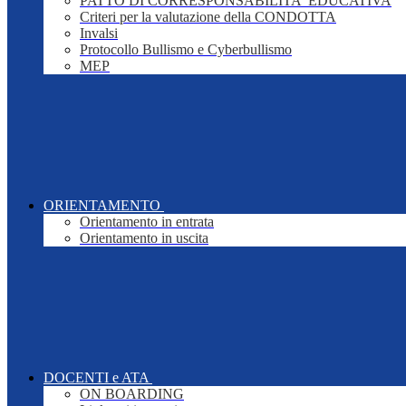
PATTO DI CORRESPONSABILITA' EDUCATIVA
Criteri per la valutazione della CONDOTTA
Invalsi
Protocollo Bullismo e Cyberbullismo
MEP
ORIENTAMENTO
Orientamento in entrata
Orientamento in uscita
DOCENTI e ATA
ON BOARDING