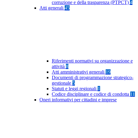
corruzione e della trasparenza (PTPCT)
4
Atti generali
45
Riferimenti normativi su organizzazione e
attività
8
Atti amministrativi generali
19
Documenti di programmazione strategico-
gestionale
5
Statuti e leggi regionali
1
Codice disciplinare e codice di condotta
11
Oneri informativi per cittadini e imprese