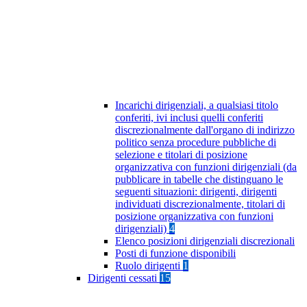
Incarichi dirigenziali, a qualsiasi titolo
conferiti, ivi inclusi quelli conferiti
discrezionalmente dall'organo di indirizzo
politico senza procedure pubbliche di
selezione e titolari di posizione
organizzativa con funzioni dirigenziali (da
pubblicare in tabelle che distinguano le
seguenti situazioni: dirigenti, dirigenti
individuati discrezionalmente, titolari di
posizione organizzativa con funzioni
dirigenziali)
4
Elenco posizioni dirigenziali discrezionali
Posti di funzione disponibili
Ruolo dirigenti
1
Dirigenti cessati
15