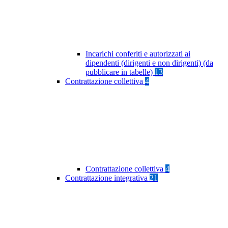
Incarichi conferiti e autorizzati ai
dipendenti (dirigenti e non dirigenti) (da
pubblicare in tabelle)
13
Contrattazione collettiva
4
Contrattazione collettiva
4
Contrattazione integrativa
21