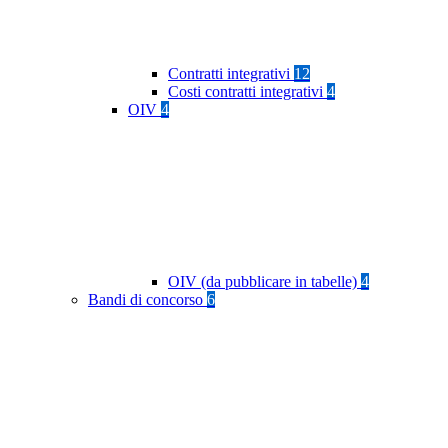
Contratti integrativi
12
Costi contratti integrativi
4
OIV
4
OIV (da pubblicare in tabelle)
4
Bandi di concorso
6