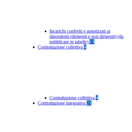
Incarichi conferiti e autorizzati ai
dipendenti (dirigenti e non dirigenti) (da
pubblicare in tabelle)
13
Contrattazione collettiva
4
Contrattazione collettiva
4
Contrattazione integrativa
21