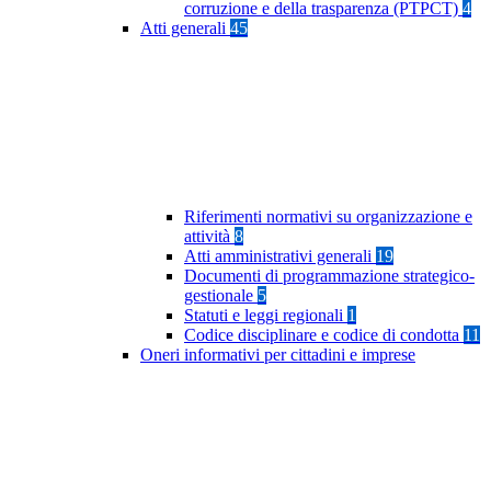
corruzione e della trasparenza (PTPCT)
4
Atti generali
45
Riferimenti normativi su organizzazione e
attività
8
Atti amministrativi generali
19
Documenti di programmazione strategico-
gestionale
5
Statuti e leggi regionali
1
Codice disciplinare e codice di condotta
11
Oneri informativi per cittadini e imprese