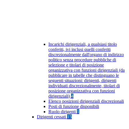
Incarichi dirigenziali, a qualsiasi titolo
conferiti, ivi inclusi quelli conferiti
discrezionalmente dall'organo di indirizzo
politico senza procedure pubbliche di
selezione e titolari di posizione
organizzativa con funzioni dirigenziali (da
pubblicare in tabelle che distinguano le
seguenti situazioni: dirigenti, dirigenti
individuati discrezionalmente, titolari di
posizione organizzativa con funzioni
dirigenziali)
4
Elenco posizioni dirigenziali discrezionali
Posti di funzione disponibili
Ruolo dirigenti
1
Dirigenti cessati
15