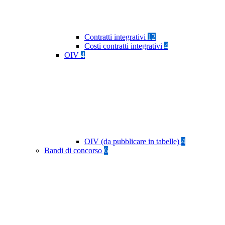
Contratti integrativi
12
Costi contratti integrativi
4
OIV
4
OIV (da pubblicare in tabelle)
4
Bandi di concorso
6