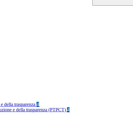
 e della trasparenza
4
rruzione e della trasparenza (PTPCT)
4