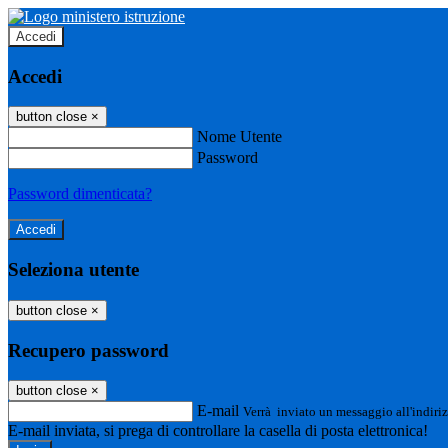
Accedi
Accedi
button close
×
Nome Utente
Password
Password dimenticata?
Seleziona utente
button close
×
Recupero password
button close
×
E-mail
Verrà inviato un messaggio all'indiriz
E-mail inviata, si prega di controllare la casella di posta elettronica!