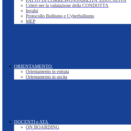
PATTO DI CORRESPONSABILITA' EDUCATIVA
Criteri per la valutazione della CONDOTTA
Invalsi
Protocollo Bullismo e Cyberbullismo
MEP
ORIENTAMENTO
Orientamento in entrata
Orientamento in uscita
DOCENTI e ATA
ON BOARDING