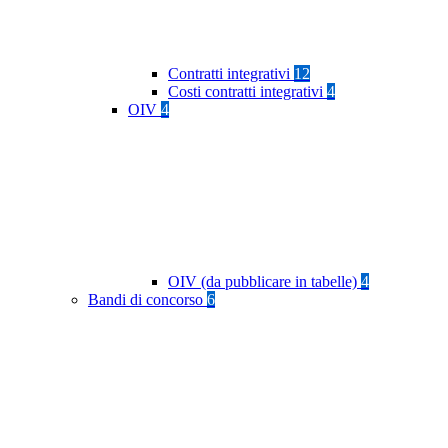
Contratti integrativi
12
Costi contratti integrativi
4
OIV
4
OIV (da pubblicare in tabelle)
4
Bandi di concorso
6