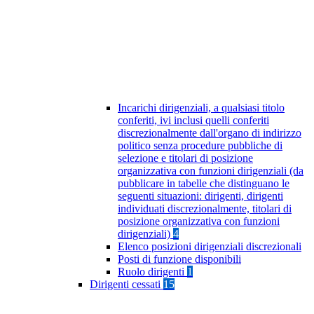
Incarichi dirigenziali, a qualsiasi titolo
conferiti, ivi inclusi quelli conferiti
discrezionalmente dall'organo di indirizzo
politico senza procedure pubbliche di
selezione e titolari di posizione
organizzativa con funzioni dirigenziali (da
pubblicare in tabelle che distinguano le
seguenti situazioni: dirigenti, dirigenti
individuati discrezionalmente, titolari di
posizione organizzativa con funzioni
dirigenziali)
4
Elenco posizioni dirigenziali discrezionali
Posti di funzione disponibili
Ruolo dirigenti
1
Dirigenti cessati
15