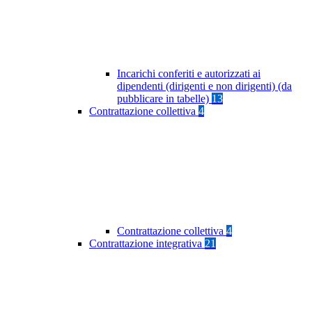
Incarichi conferiti e autorizzati ai
dipendenti (dirigenti e non dirigenti) (da
pubblicare in tabelle)
13
Contrattazione collettiva
4
Contrattazione collettiva
4
Contrattazione integrativa
21