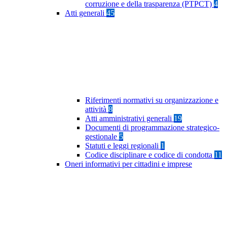
corruzione e della trasparenza (PTPCT)
4
Atti generali
45
Riferimenti normativi su organizzazione e
attività
8
Atti amministrativi generali
19
Documenti di programmazione strategico-
gestionale
5
Statuti e leggi regionali
1
Codice disciplinare e codice di condotta
11
Oneri informativi per cittadini e imprese