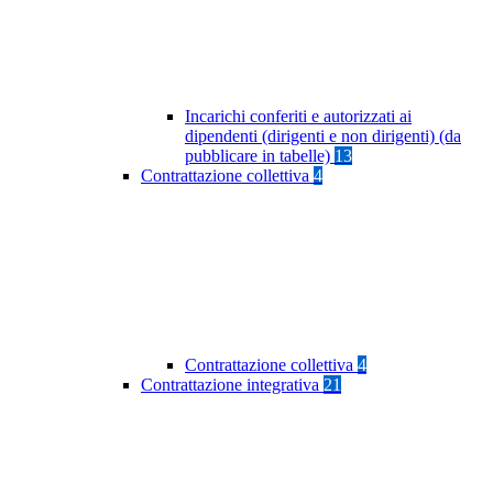
Incarichi conferiti e autorizzati ai
dipendenti (dirigenti e non dirigenti) (da
pubblicare in tabelle)
13
Contrattazione collettiva
4
Contrattazione collettiva
4
Contrattazione integrativa
21