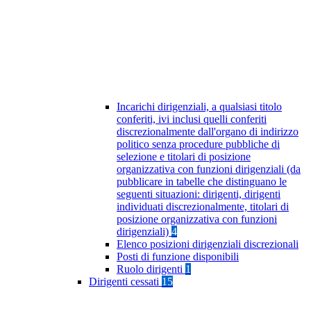
Incarichi dirigenziali, a qualsiasi titolo
conferiti, ivi inclusi quelli conferiti
discrezionalmente dall'organo di indirizzo
politico senza procedure pubbliche di
selezione e titolari di posizione
organizzativa con funzioni dirigenziali (da
pubblicare in tabelle che distinguano le
seguenti situazioni: dirigenti, dirigenti
individuati discrezionalmente, titolari di
posizione organizzativa con funzioni
dirigenziali)
4
Elenco posizioni dirigenziali discrezionali
Posti di funzione disponibili
Ruolo dirigenti
1
Dirigenti cessati
15