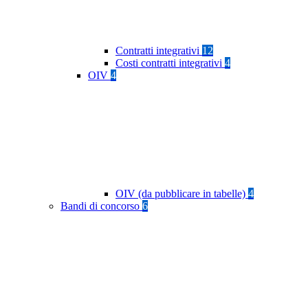
Contratti integrativi
12
Costi contratti integrativi
4
OIV
4
OIV (da pubblicare in tabelle)
4
Bandi di concorso
6