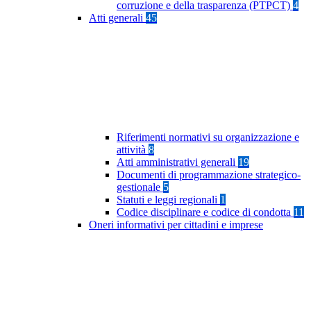
corruzione e della trasparenza (PTPCT)
4
Atti generali
45
Riferimenti normativi su organizzazione e
attività
8
Atti amministrativi generali
19
Documenti di programmazione strategico-
gestionale
5
Statuti e leggi regionali
1
Codice disciplinare e codice di condotta
11
Oneri informativi per cittadini e imprese