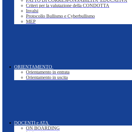
PATTO DI CORRESPONSABILITA' EDUCATIVA
Criteri per la valutazione della CONDOTTA
Invalsi
Protocollo Bullismo e Cyberbullismo
MEP
ORIENTAMENTO
Orientamento in entrata
Orientamento in uscita
DOCENTI e ATA
ON BOARDING