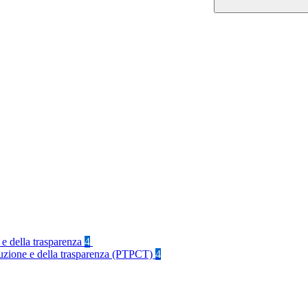
 e della trasparenza
4
rruzione e della trasparenza (PTPCT)
4