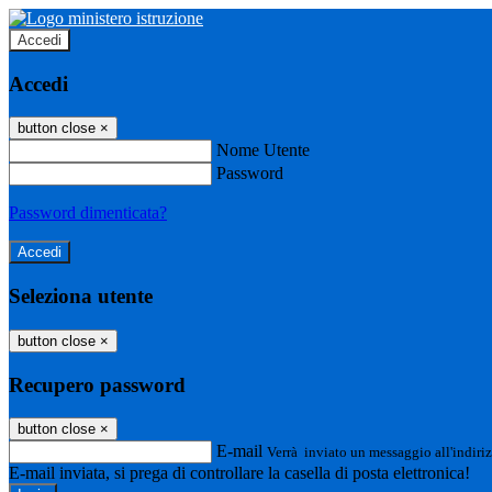
Accedi
Accedi
button close
×
Nome Utente
Password
Password dimenticata?
Seleziona utente
button close
×
Recupero password
button close
×
E-mail
Verrà inviato un messaggio all'indiriz
E-mail inviata, si prega di controllare la casella di posta elettronica!