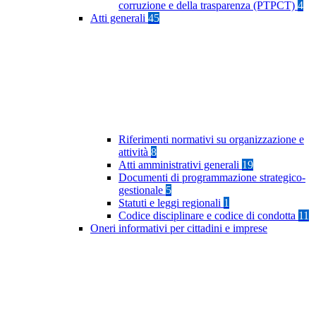
corruzione e della trasparenza (PTPCT)
4
Atti generali
45
Riferimenti normativi su organizzazione e
attività
8
Atti amministrativi generali
19
Documenti di programmazione strategico-
gestionale
5
Statuti e leggi regionali
1
Codice disciplinare e codice di condotta
11
Oneri informativi per cittadini e imprese