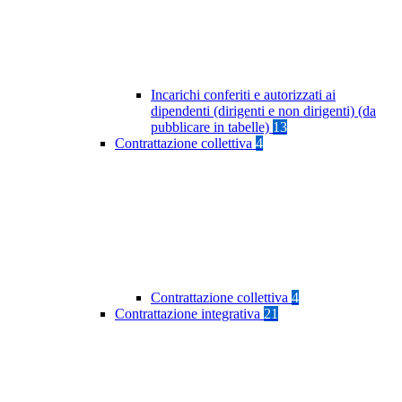
Incarichi conferiti e autorizzati ai
dipendenti (dirigenti e non dirigenti) (da
pubblicare in tabelle)
13
Contrattazione collettiva
4
Contrattazione collettiva
4
Contrattazione integrativa
21