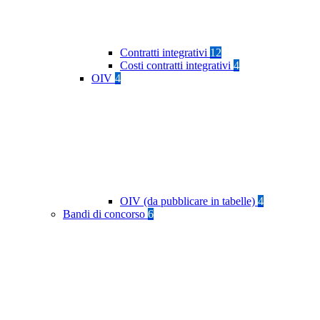
Contratti integrativi
12
Costi contratti integrativi
4
OIV
4
OIV (da pubblicare in tabelle)
4
Bandi di concorso
6