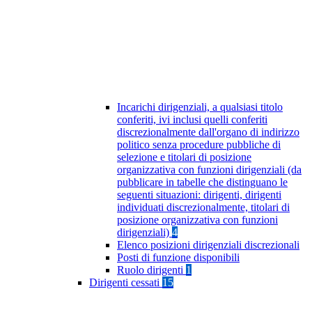
Incarichi dirigenziali, a qualsiasi titolo
conferiti, ivi inclusi quelli conferiti
discrezionalmente dall'organo di indirizzo
politico senza procedure pubbliche di
selezione e titolari di posizione
organizzativa con funzioni dirigenziali (da
pubblicare in tabelle che distinguano le
seguenti situazioni: dirigenti, dirigenti
individuati discrezionalmente, titolari di
posizione organizzativa con funzioni
dirigenziali)
4
Elenco posizioni dirigenziali discrezionali
Posti di funzione disponibili
Ruolo dirigenti
1
Dirigenti cessati
15