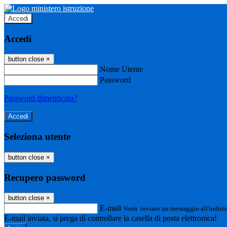
Accedi
Accedi
button close
×
Nome Utente
Password
Password dimenticata?
Seleziona utente
button close
×
Recupero password
button close
×
E-mail
Verrà inviato un messaggio all'indiriz
E-mail inviata, si prega di controllare la casella di posta elettronica!