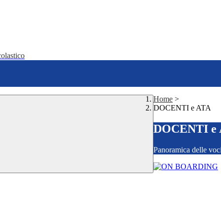
olastico
Home
>
DOCENTI e ATA
DOCENTI e
Panoramica delle voc