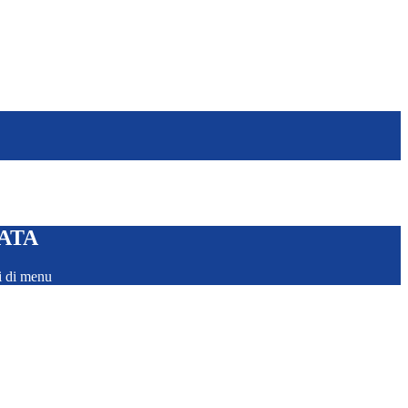
 ATA
i di menu