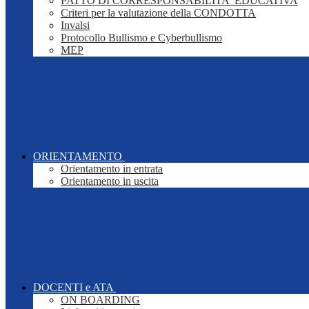
PATTO DI CORRESPONSABILITA' EDUCATIVA
Criteri per la valutazione della CONDOTTA
Invalsi
Protocollo Bullismo e Cyberbullismo
MEP
ORIENTAMENTO
Orientamento in entrata
Orientamento in uscita
DOCENTI e ATA
ON BOARDING