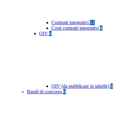
Contratti integrativi
12
Costi contratti integrativi
4
OIV
4
OIV (da pubblicare in tabelle)
4
Bandi di concorso
6