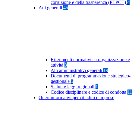
corruzione e della trasparenza (PTPCT)
4
Atti generali
45
Riferimenti normativi su organizzazione e
attività
8
Atti amministrativi generali
19
Documenti di programmazione strategico-
gestionale
5
Statuti e leggi regionali
1
Codice disciplinare e codice di condotta
11
Oneri informativi per cittadini e imprese