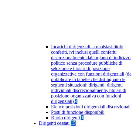
Incarichi dirigenziali, a qualsiasi titolo
conferiti, ivi inclusi quelli conferiti
discrezionalmente dall'organo di indirizzo
politico senza procedure pubbliche di
selezione e titolari di posizione
organizzativa con funzioni dirigenziali (da
pubblicare in tabelle che distinguano le
seguenti situazioni: dirigenti, dirigenti
individuati discrezionalmente, titolari di
posizione organizzativa con funzioni
dirigenziali)
4
Elenco posizioni dirigenziali discrezionali
Posti di funzione disponibili
Ruolo dirigenti
1
Dirigenti cessati
15