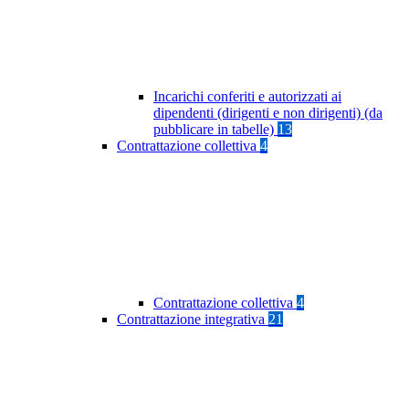
Incarichi conferiti e autorizzati ai
dipendenti (dirigenti e non dirigenti) (da
pubblicare in tabelle)
13
Contrattazione collettiva
4
Contrattazione collettiva
4
Contrattazione integrativa
21