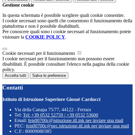
Gestione cookie
In questa schermata è possibile scegliere quali cookie consentire.
I cookie necessari sono quelli che consentono il funzionamento della
piattaforma e non è possibile disabilitarli.
Per conoscere quali sono i cookie necessari al funzionamento potete
visionare la
COOKIE POLICY
.
Cookie necessari per il funzionamento
I cookie necessari per il funzionamento non possono essere
disabilitati. È possibile consultare l'elenco nella pagina della cookie
policy.
Accetta tutti
Salva le preferenze
Contatti
Istituto di Istruzione Superiore Giosuè Carducci
Via della Canapa 75/77, 44122 - Ferrara
Tel:
Tel: +39 0532 52759 / +39 0532 53600
Email:
feis00700c@istruzione.it
Link per inviare una mail
PEC:
feis00700c@pec.istruzione.it
Link per inviare una mail
C.F.: 80009080385