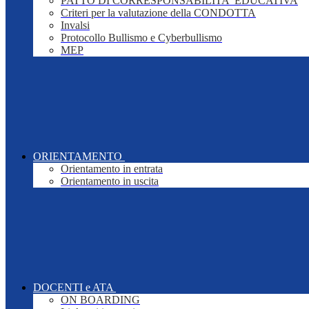
PATTO DI CORRESPONSABILITA' EDUCATIVA
Criteri per la valutazione della CONDOTTA
Invalsi
Protocollo Bullismo e Cyberbullismo
MEP
ORIENTAMENTO
Orientamento in entrata
Orientamento in uscita
DOCENTI e ATA
ON BOARDING