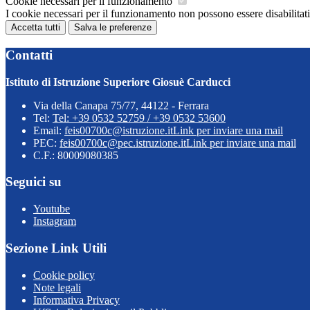
Cookie necessari per il funzionamento
I cookie necessari per il funzionamento non possono essere disabilitati.
Accetta tutti
Salva le preferenze
Contatti
Istituto di Istruzione Superiore Giosuè Carducci
Via della Canapa 75/77, 44122 - Ferrara
Tel:
Tel: +39 0532 52759 / +39 0532 53600
Email:
feis00700c@istruzione.it
Link per inviare una mail
PEC:
feis00700c@pec.istruzione.it
Link per inviare una mail
C.F.: 80009080385
Seguici su
Youtube
Instagram
Sezione Link Utili
Cookie policy
Note legali
Informativa Privacy