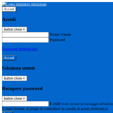
Accedi
Accedi
button close
×
Nome Utente
Password
Password dimenticata?
Seleziona utente
button close
×
Recupero password
button close
×
E-mail
Verrà inviato un messaggio all'indiriz
E-mail inviata, si prega di controllare la casella di posta elettronica!