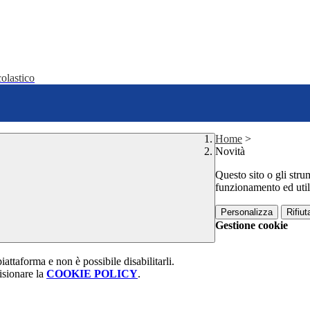
olastico
Home
>
Novità
Questo sito o gli stru
funzionamento ed utili 
Personalizza
Rifiuta
Gestione cookie
attaforma e non è possibile disabilitarli.
isionare la
COOKIE POLICY
.