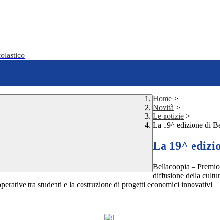
olastico
Home
>
Novità
>
Le notizie
>
La 19^ edizione di B
La 19^ edizio
Bellacoopia – Premio 
diffusione della cultu
erative tra studenti e la costruzione di progetti economici innovativi