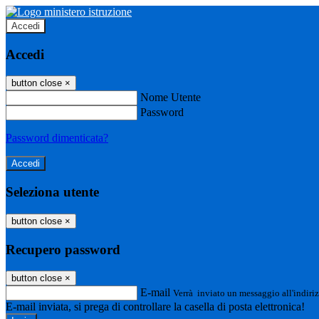
Accedi
Accedi
button close
×
Nome Utente
Password
Password dimenticata?
Seleziona utente
button close
×
Recupero password
button close
×
E-mail
Verrà inviato un messaggio all'indiriz
E-mail inviata, si prega di controllare la casella di posta elettronica!