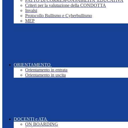
PATTO DI CORRESPONSABILITA' EDUCATIVA
Criteri per la valutazione della CONDOTTA
Invalsi
Protocollo Bullismo e Cyberbullismo
MEP
ORIENTAMENTO
Orientamento in entrata
Orientamento in uscita
DOCENTI e ATA
ON BOARDING