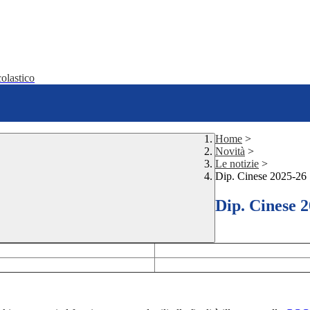
olastico
Home
>
Novità
>
Le notizie
>
Dip. Cinese 2025-26
Dip. Cinese 