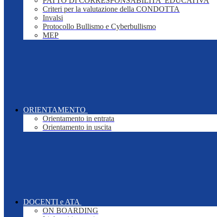
PATTO DI CORRESPONSABILITA' EDUCATIVA
Criteri per la valutazione della CONDOTTA
Invalsi
Protocollo Bullismo e Cyberbullismo
MEP
ORIENTAMENTO
Orientamento in entrata
Orientamento in uscita
DOCENTI e ATA
ON BOARDING