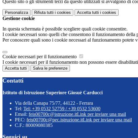
Questo sito o gli strumenti terzi da questo utilizzati si avvalgono di coo
Personalizza
Rifiuta tutti
i cookies
Accetta tutti
i cookies
Gestione cookie
In questa schermata è possibile scegliere quali cookie consentire.
I cookie necessari sono quelli che consentono il funzionamento della pi
Per conoscere quali sono i cookie necessari al funzionamento potete v
Cookie necessari per il funzionamento
I cookie necessari per il funzionamento non possono essere disabilitati.
Accetta tutti
Salva le preferenze
Contatti
Istituto di Istruzione Superiore Giosuè Carducci
Via della Canapa 75/77, 44122 - Ferrara
Tel:
Tel: +39 0532 52759 / +39 0532 53600
Email:
feis00700c@istruzione.it
Link per inviare una mail
PEC:
feis00700c@pec.istruzione.it
Link per inviare una mail
C.F.: 80009080385
Seguici su