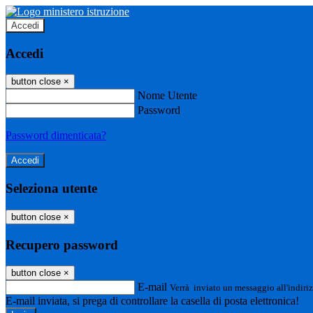
Accedi
Accedi
button close
×
Nome Utente
Password
Password dimenticata?
Seleziona utente
button close
×
Recupero password
button close
×
E-mail
Verrà inviato un messaggio all'indiriz
E-mail inviata, si prega di controllare la casella di posta elettronica!