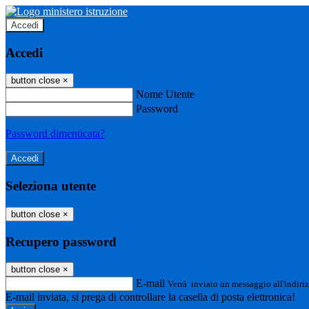
Accedi
Accedi
button close
×
Nome Utente
Password
Password dimenticata?
Seleziona utente
button close
×
Recupero password
button close
×
E-mail
Verrà inviato un messaggio all'indiriz
E-mail inviata, si prega di controllare la casella di posta elettronica!