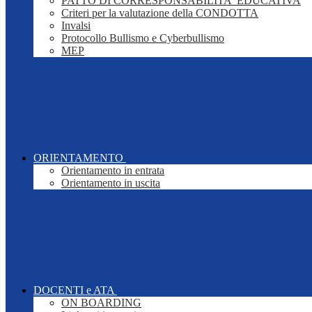
PATTO DI CORRESPONSABILITA' EDUCATIVA
Criteri per la valutazione della CONDOTTA
Invalsi
Protocollo Bullismo e Cyberbullismo
MEP
ORIENTAMENTO
Orientamento in entrata
Orientamento in uscita
DOCENTI e ATA
ON BOARDING