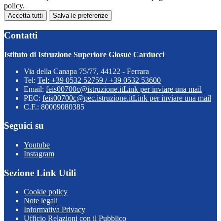
policy.
Accetta tutti
Salva le preferenze
Contatti
Istituto di Istruzione Superiore Giosuè Carducci
Via della Canapa 75/77, 44122 - Ferrara
Tel:
Tel: +39 0532 52759 / +39 0532 53600
Email:
feis00700c@istruzione.it
Link per inviare una mail
PEC:
feis00700c@pec.istruzione.it
Link per inviare una mail
C.F.: 80009080385
Seguici su
Youtube
Instagram
Sezione Link Utili
Cookie policy
Note legali
Informativa Privacy
Ufficio Relazioni con il Pubblico