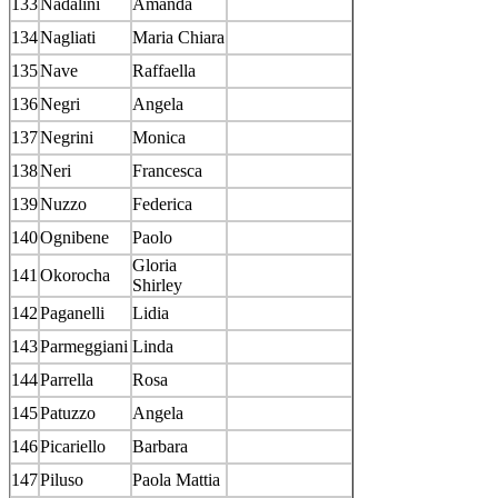
133
Nadalini
Amanda
134
Nagliati
Maria Chiara
135
Nave
Raffaella
136
Negri
Angela
137
Negrini
Monica
138
Neri
Francesca
139
Nuzzo
Federica
140
Ognibene
Paolo
Gloria
141
Okorocha
Shirley
142
Paganelli
Lidia
143
Parmeggiani
Linda
144
Parrella
Rosa
145
Patuzzo
Angela
146
Picariello
Barbara
147
Piluso
Paola Mattia