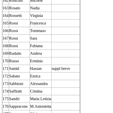
162
Ronconi
Michele
163
Rosato
Nadia
164
Rossetti
Virginia
165
Rossi
Francesca
166
Rossi
Tommaso
167
Rossi
Sara
168
Rossi
Fabiana
169
Rudatis
Andrea
170
Russo
Erminia
171
Samid
Hassan
suppl breve
172
Sabato
Enrica
173
Sabbioni
Alessandra
174
Saffiotti
Cristina
175
Sandri
Maria Letizia
176
Sappracone
M.Antonietta