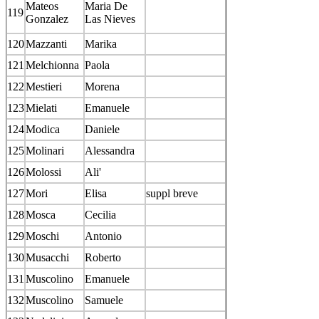
Mateos
Maria De
119
Gonzalez
Las Nieves
120
Mazzanti
Marika
121
Melchionna
Paola
122
Mestieri
Morena
123
Mielati
Emanuele
124
Modica
Daniele
125
Molinari
Alessandra
126
Molossi
Ali'
127
Mori
Elisa
suppl breve
128
Mosca
Cecilia
129
Moschi
Antonio
130
Musacchi
Roberto
131
Muscolino
Emanuele
132
Muscolino
Samuele