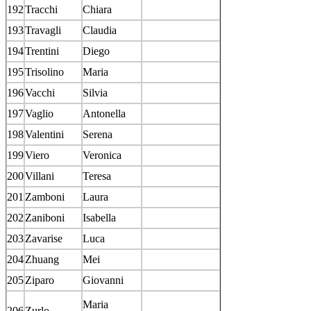
192
Tracchi
Chiara
193
Travagli
Claudia
194
Trentini
Diego
195
Trisolino
Maria
196
Vacchi
Silvia
197
Vaglio
Antonella
198
Valentini
Serena
199
Viero
Veronica
200
Villani
Teresa
201
Zamboni
Laura
202
Zaniboni
Isabella
203
Zavarise
Luca
204
Zhuang
Mei
205
Ziparo
Giovanni
Maria
206
Zurlo