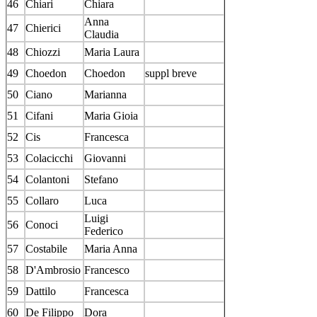
46
Chiari
Chiara
Anna
47
Chierici
Claudia
48
Chiozzi
Maria Laura
49
Choedon
Choedon
suppl breve
50
Ciano
Marianna
51
Cifani
Maria Gioia
52
Cis
Francesca
53
Colacicchi
Giovanni
54
Colantoni
Stefano
55
Collaro
Luca
Luigi
56
Conoci
Federico
57
Costabile
Maria Anna
58
D'Ambrosio
Francesco
59
Dattilo
Francesca
60
De Filippo
Dora