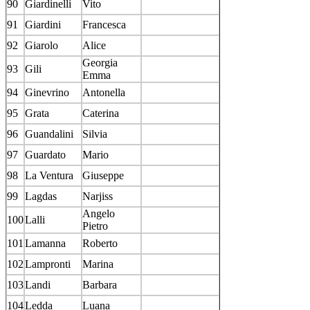
90
Giardinelli
Vito
91
Giardini
Francesca
92
Giarolo
Alice
Georgia
93
Gili
Emma
94
Ginevrino
Antonella
95
Grata
Caterina
96
Guandalini
Silvia
97
Guardato
Mario
98
La Ventura
Giuseppe
99
Lagdas
Narjiss
Angelo
100
Lalli
Pietro
101
Lamanna
Roberto
102
Lampronti
Marina
103
Landi
Barbara
104
Ledda
Luana