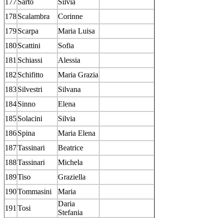
177
Sarto
Silvia
178
Scalambra
Corinne
179
Scarpa
Maria Luisa
180
Scattini
Sofia
181
Schiassi
Alessia
182
Schifitto
Maria Grazia
183
Silvestri
Silvana
184
Sinno
Elena
185
Solacini
Silvia
186
Spina
Maria Elena
187
Tassinari
Beatrice
188
Tassinari
Michela
189
Tiso
Graziella
190
Tommasini
Maria
Daria
191
Tosi
Stefania