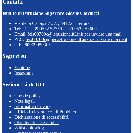
Contatti
Istituto di Istruzione Superiore Giosuè Carducci
Via della Canapa 75/77, 44122 - Ferrara
Tel:
Tel: +39 0532 52759 / +39 0532 53600
Email:
feis00700c@istruzione.it
Link per inviare una mail
PEC:
feis00700c@pec.istruzione.it
Link per inviare una mail
C.F.: 80009080385
Seguici su
Youtube
Instagram
Sezione Link Utili
Cookie policy
Note legali
Informativa Privacy
Ufficio Relazioni con il Pubblico
Dichiarazione di accessibilità
Obiettivi di accessibilità
Whistleblowing