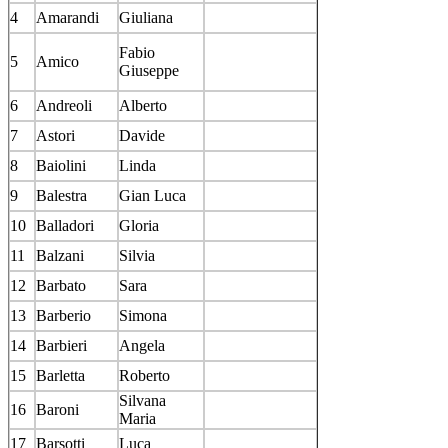
4
Amarandi
Giuliana
Fabio
5
Amico
Giuseppe
6
Andreoli
Alberto
7
Astori
Davide
8
Baiolini
Linda
9
Balestra
Gian Luca
10
Balladori
Gloria
11
Balzani
Silvia
12
Barbato
Sara
13
Barberio
Simona
14
Barbieri
Angela
15
Barletta
Roberto
Silvana
16
Baroni
Maria
17
Barsotti
Luca