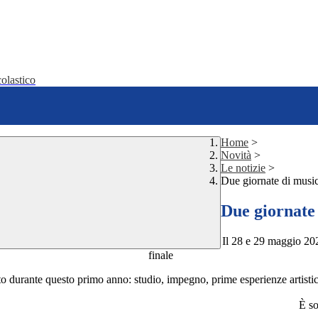
olastico
Home
>
Novità
>
Le notizie
>
Due giornate di music
Due giornate 
Il 28 e 29 maggio 202
to durante questo primo anno: studio, impegno, prime esperienze artistic
È so