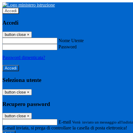
Accedi
Accedi
button close
×
Nome Utente
Password
Password dimenticata?
Seleziona utente
button close
×
Recupero password
button close
×
E-mail
Verrà inviato un messaggio all'indiriz
E-mail inviata, si prega di controllare la casella di posta elettronica!