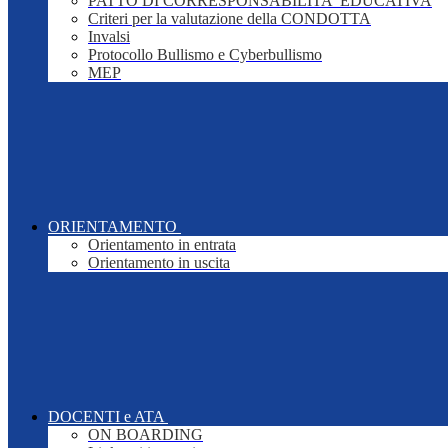
PATTO DI CORRESPONSABILITA' EDUCATIVA
Criteri per la valutazione della CONDOTTA
Invalsi
Protocollo Bullismo e Cyberbullismo
MEP
ORIENTAMENTO
Orientamento in entrata
Orientamento in uscita
DOCENTI e ATA
ON BOARDING