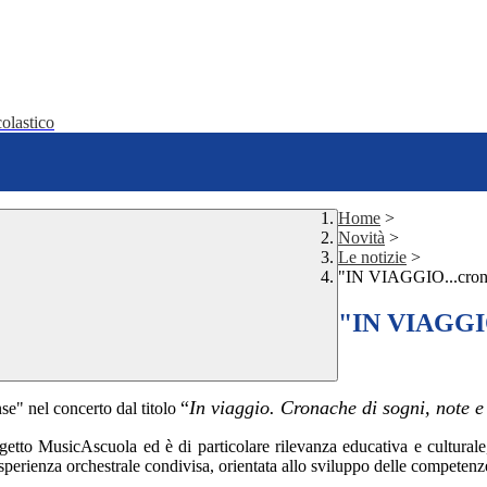
olastico
Home
>
Novità
>
Le notizie
>
"IN VIAGGIO...cronac
"IN VIAGGIO.
“
In viaggio. Cronache di sogni, note e
se" nel concerto dal titolo
ogetto MusicAscuola ed è
di particolare rilevanza educativa e culturale
esperienza orchestrale condivisa, orientata allo sviluppo delle competenze