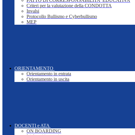
PATTO DI CORRESPONSABILITA' EDUCATIVA
Criteri per la valutazione della CONDOTTA
Invalsi
Protocollo Bullismo e Cyberbullismo
MEP
ORIENTAMENTO
Orientamento in entrata
Orientamento in uscita
DOCENTI e ATA
ON BOARDING