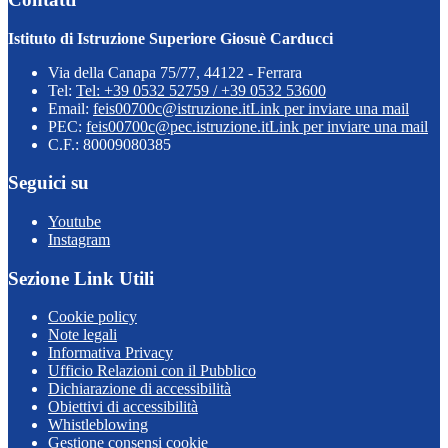
Istituto di Istruzione Superiore Giosuè Carducci
Via della Canapa 75/77, 44122 - Ferrara
Tel:
Tel: +39 0532 52759 / +39 0532 53600
Email:
feis00700c@istruzione.it
Link per inviare una mail
PEC:
feis00700c@pec.istruzione.it
Link per inviare una mail
C.F.: 80009080385
Seguici su
Youtube
Instagram
Sezione Link Utili
Cookie policy
Note legali
Informativa Privacy
Ufficio Relazioni con il Pubblico
Dichiarazione di accessibilità
Obiettivi di accessibilità
Whistleblowing
Gestione consensi cookie