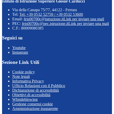
Istituto di Istruzione Superiore Giosuè Carducci
Via della Canapa 75/77, 44122 - Ferrara
Tel:
Tel: +39 0532 52759 / +39 0532 53600
Email:
feis00700c@istruzione.it
Link per inviare una mail
PEC:
feis00700c@pec.istruzione.it
Link per inviare una mail
C.F.: 80009080385
Seguici su
Youtube
Instagram
Sezione Link Utili
Cookie policy
Note legali
Informativa Privacy
Ufficio Relazioni con il Pubblico
Dichiarazione di accessibilità
Obiettivi di accessibilità
Whistleblowing
Gestione consensi cookie
Amministrazione trasparente