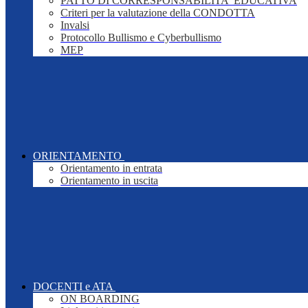
PATTO DI CORRESPONSABILITA' EDUCATIVA
Criteri per la valutazione della CONDOTTA
Invalsi
Protocollo Bullismo e Cyberbullismo
MEP
ORIENTAMENTO
Orientamento in entrata
Orientamento in uscita
DOCENTI e ATA
ON BOARDING