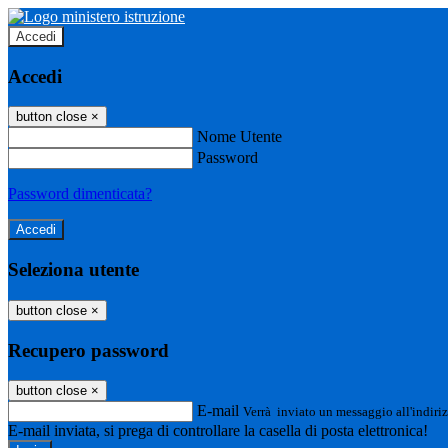
Accedi
Accedi
button close
×
Nome Utente
Password
Password dimenticata?
Seleziona utente
button close
×
Recupero password
button close
×
E-mail
Verrà inviato un messaggio all'indiriz
E-mail inviata, si prega di controllare la casella di posta elettronica!