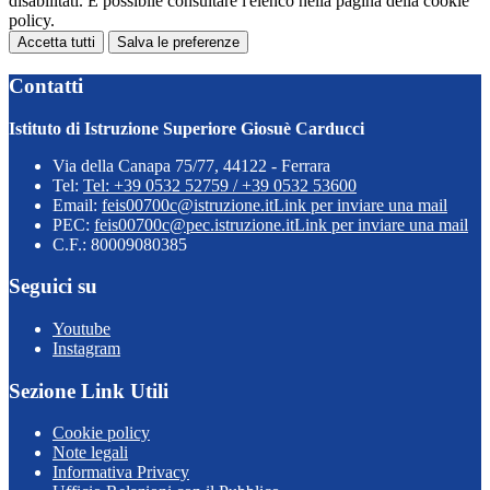
disabilitati. È possibile consultare l'elenco nella pagina della cookie
policy.
Accetta tutti
Salva le preferenze
Contatti
Istituto di Istruzione Superiore Giosuè Carducci
Via della Canapa 75/77, 44122 - Ferrara
Tel:
Tel: +39 0532 52759 / +39 0532 53600
Email:
feis00700c@istruzione.it
Link per inviare una mail
PEC:
feis00700c@pec.istruzione.it
Link per inviare una mail
C.F.: 80009080385
Seguici su
Youtube
Instagram
Sezione Link Utili
Cookie policy
Note legali
Informativa Privacy