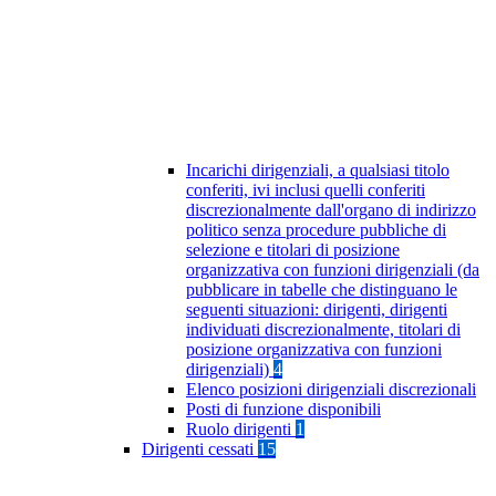
Incarichi dirigenziali, a qualsiasi titolo
conferiti, ivi inclusi quelli conferiti
discrezionalmente dall'organo di indirizzo
politico senza procedure pubbliche di
selezione e titolari di posizione
organizzativa con funzioni dirigenziali (da
pubblicare in tabelle che distinguano le
seguenti situazioni: dirigenti, dirigenti
individuati discrezionalmente, titolari di
posizione organizzativa con funzioni
dirigenziali)
4
Elenco posizioni dirigenziali discrezionali
Posti di funzione disponibili
Ruolo dirigenti
1
Dirigenti cessati
15