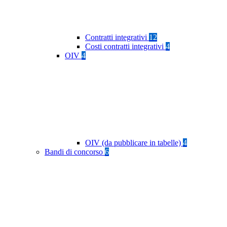
Contratti integrativi
12
Costi contratti integrativi
4
OIV
4
OIV (da pubblicare in tabelle)
4
Bandi di concorso
6