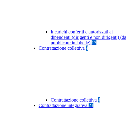
Incarichi conferiti e autorizzati ai
dipendenti (dirigenti e non dirigenti) (da
pubblicare in tabelle)
13
Contrattazione collettiva
4
Contrattazione collettiva
4
Contrattazione integrativa
21