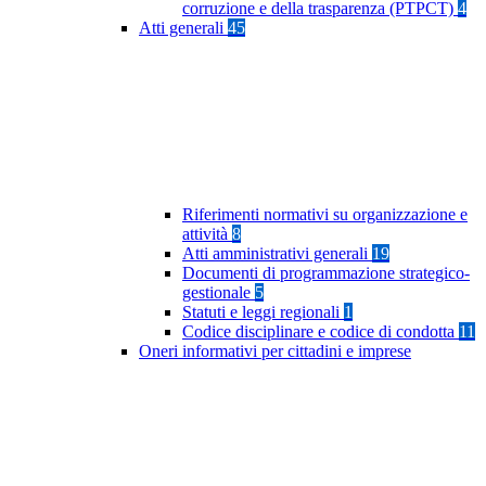
corruzione e della trasparenza (PTPCT)
4
Atti generali
45
Riferimenti normativi su organizzazione e
attività
8
Atti amministrativi generali
19
Documenti di programmazione strategico-
gestionale
5
Statuti e leggi regionali
1
Codice disciplinare e codice di condotta
11
Oneri informativi per cittadini e imprese