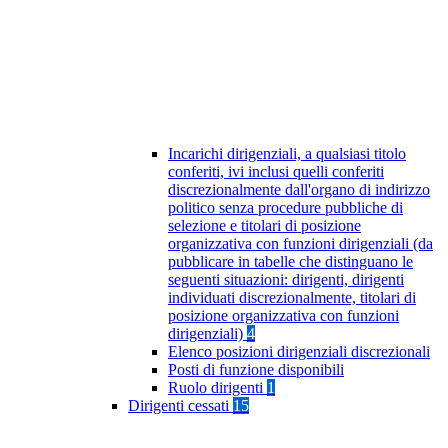
Incarichi dirigenziali, a qualsiasi titolo
conferiti, ivi inclusi quelli conferiti
discrezionalmente dall'organo di indirizzo
politico senza procedure pubbliche di
selezione e titolari di posizione
organizzativa con funzioni dirigenziali (da
pubblicare in tabelle che distinguano le
seguenti situazioni: dirigenti, dirigenti
individuati discrezionalmente, titolari di
posizione organizzativa con funzioni
dirigenziali)
4
Elenco posizioni dirigenziali discrezionali
Posti di funzione disponibili
Ruolo dirigenti
1
Dirigenti cessati
15