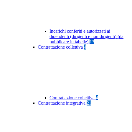
Incarichi conferiti e autorizzati ai
dipendenti (dirigenti e non dirigenti) (da
pubblicare in tabelle)
13
Contrattazione collettiva
4
Contrattazione collettiva
4
Contrattazione integrativa
21