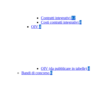
Contratti integrativi
12
Costi contratti integrativi
4
OIV
4
OIV (da pubblicare in tabelle)
4
Bandi di concorso
6