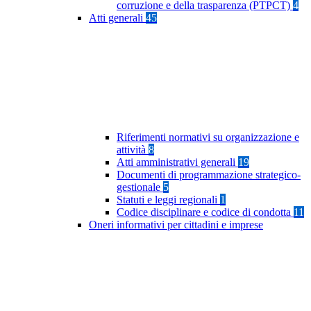
corruzione e della trasparenza (PTPCT)
4
Atti generali
45
Riferimenti normativi su organizzazione e
attività
8
Atti amministrativi generali
19
Documenti di programmazione strategico-
gestionale
5
Statuti e leggi regionali
1
Codice disciplinare e codice di condotta
11
Oneri informativi per cittadini e imprese