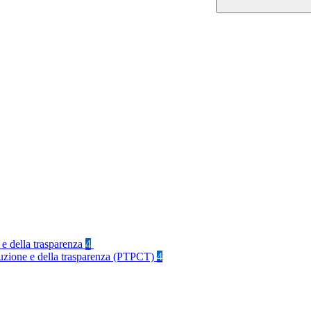
 e della trasparenza
4
rruzione e della trasparenza (PTPCT)
4