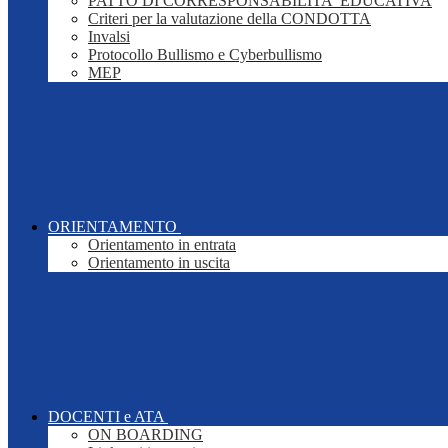
PATTO DI CORRESPONSABILITA' EDUCATIVA
Criteri per la valutazione della CONDOTTA
Invalsi
Protocollo Bullismo e Cyberbullismo
MEP
ORIENTAMENTO
Orientamento in entrata
Orientamento in uscita
DOCENTI e ATA
ON BOARDING