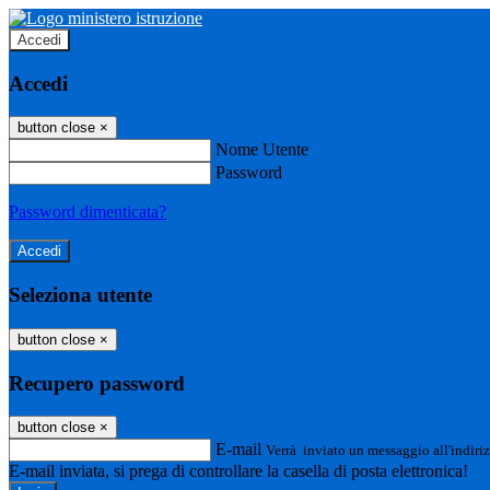
Accedi
Accedi
button close
×
Nome Utente
Password
Password dimenticata?
Seleziona utente
button close
×
Recupero password
button close
×
E-mail
Verrà inviato un messaggio all'indiriz
E-mail inviata, si prega di controllare la casella di posta elettronica!