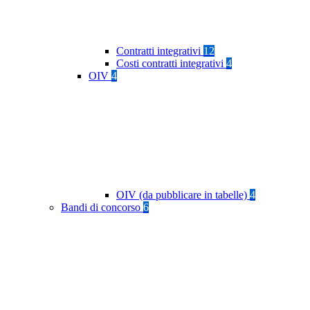
Contratti integrativi
12
Costi contratti integrativi
4
OIV
4
OIV (da pubblicare in tabelle)
4
Bandi di concorso
6