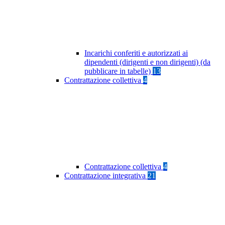
Incarichi conferiti e autorizzati ai
dipendenti (dirigenti e non dirigenti) (da
pubblicare in tabelle)
13
Contrattazione collettiva
4
Contrattazione collettiva
4
Contrattazione integrativa
21