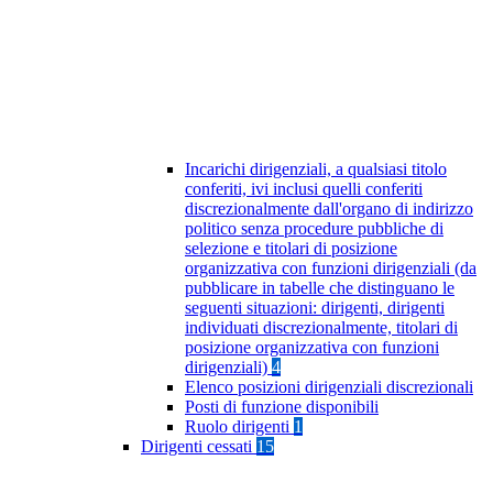
Incarichi dirigenziali, a qualsiasi titolo
conferiti, ivi inclusi quelli conferiti
discrezionalmente dall'organo di indirizzo
politico senza procedure pubbliche di
selezione e titolari di posizione
organizzativa con funzioni dirigenziali (da
pubblicare in tabelle che distinguano le
seguenti situazioni: dirigenti, dirigenti
individuati discrezionalmente, titolari di
posizione organizzativa con funzioni
dirigenziali)
4
Elenco posizioni dirigenziali discrezionali
Posti di funzione disponibili
Ruolo dirigenti
1
Dirigenti cessati
15