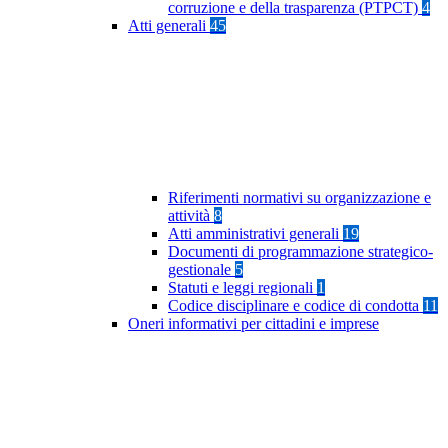
corruzione e della trasparenza (PTPCT)
4
Atti generali
45
Riferimenti normativi su organizzazione e
attività
8
Atti amministrativi generali
19
Documenti di programmazione strategico-
gestionale
5
Statuti e leggi regionali
1
Codice disciplinare e codice di condotta
11
Oneri informativi per cittadini e imprese