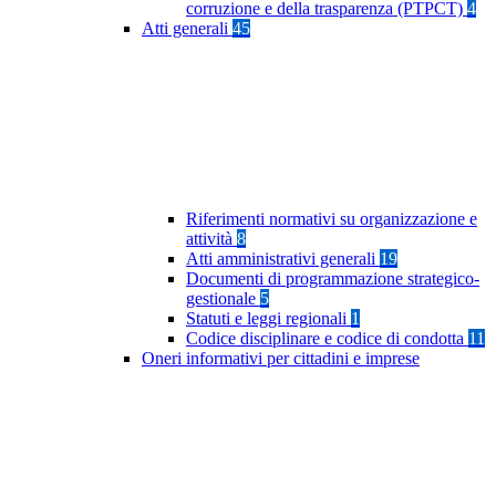
corruzione e della trasparenza (PTPCT)
4
Atti generali
45
Riferimenti normativi su organizzazione e
attività
8
Atti amministrativi generali
19
Documenti di programmazione strategico-
gestionale
5
Statuti e leggi regionali
1
Codice disciplinare e codice di condotta
11
Oneri informativi per cittadini e imprese