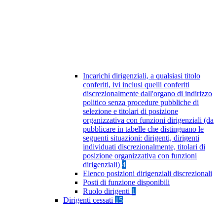
Incarichi dirigenziali, a qualsiasi titolo
conferiti, ivi inclusi quelli conferiti
discrezionalmente dall'organo di indirizzo
politico senza procedure pubbliche di
selezione e titolari di posizione
organizzativa con funzioni dirigenziali (da
pubblicare in tabelle che distinguano le
seguenti situazioni: dirigenti, dirigenti
individuati discrezionalmente, titolari di
posizione organizzativa con funzioni
dirigenziali)
4
Elenco posizioni dirigenziali discrezionali
Posti di funzione disponibili
Ruolo dirigenti
1
Dirigenti cessati
15