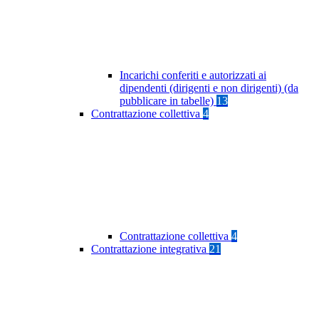
Incarichi conferiti e autorizzati ai
dipendenti (dirigenti e non dirigenti) (da
pubblicare in tabelle)
13
Contrattazione collettiva
4
Contrattazione collettiva
4
Contrattazione integrativa
21