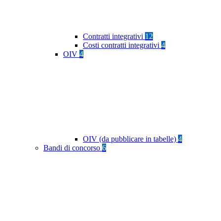
Contratti integrativi
12
Costi contratti integrativi
4
OIV
4
OIV (da pubblicare in tabelle)
4
Bandi di concorso
6