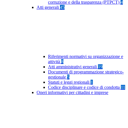
corruzione e della trasparenza (PTPCT)
4
Atti generali
45
Riferimenti normativi su organizzazione e
attività
8
Atti amministrativi generali
19
Documenti di programmazione strategico-
gestionale
5
Statuti e leggi regionali
1
Codice disciplinare e codice di condotta
11
Oneri informativi per cittadini e imprese