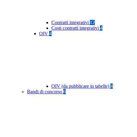
Contratti integrativi
12
Costi contratti integrativi
4
OIV
4
OIV (da pubblicare in tabelle)
4
Bandi di concorso
6