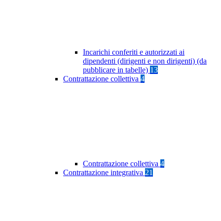
Incarichi conferiti e autorizzati ai
dipendenti (dirigenti e non dirigenti) (da
pubblicare in tabelle)
13
Contrattazione collettiva
4
Contrattazione collettiva
4
Contrattazione integrativa
21