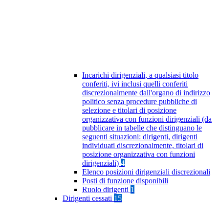
Incarichi dirigenziali, a qualsiasi titolo
conferiti, ivi inclusi quelli conferiti
discrezionalmente dall'organo di indirizzo
politico senza procedure pubbliche di
selezione e titolari di posizione
organizzativa con funzioni dirigenziali (da
pubblicare in tabelle che distinguano le
seguenti situazioni: dirigenti, dirigenti
individuati discrezionalmente, titolari di
posizione organizzativa con funzioni
dirigenziali)
4
Elenco posizioni dirigenziali discrezionali
Posti di funzione disponibili
Ruolo dirigenti
1
Dirigenti cessati
15