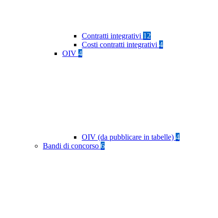
Contratti integrativi
12
Costi contratti integrativi
4
OIV
4
OIV (da pubblicare in tabelle)
4
Bandi di concorso
6