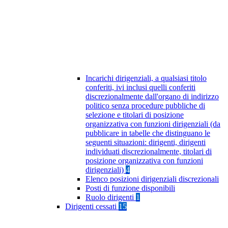
Incarichi dirigenziali, a qualsiasi titolo
conferiti, ivi inclusi quelli conferiti
discrezionalmente dall'organo di indirizzo
politico senza procedure pubbliche di
selezione e titolari di posizione
organizzativa con funzioni dirigenziali (da
pubblicare in tabelle che distinguano le
seguenti situazioni: dirigenti, dirigenti
individuati discrezionalmente, titolari di
posizione organizzativa con funzioni
dirigenziali)
4
Elenco posizioni dirigenziali discrezionali
Posti di funzione disponibili
Ruolo dirigenti
1
Dirigenti cessati
15