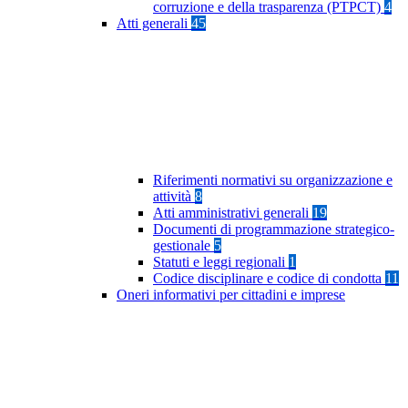
corruzione e della trasparenza (PTPCT)
4
Atti generali
45
Riferimenti normativi su organizzazione e
attività
8
Atti amministrativi generali
19
Documenti di programmazione strategico-
gestionale
5
Statuti e leggi regionali
1
Codice disciplinare e codice di condotta
11
Oneri informativi per cittadini e imprese