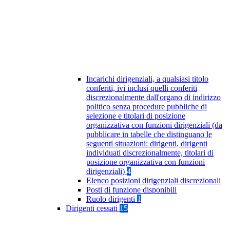
Incarichi dirigenziali, a qualsiasi titolo
conferiti, ivi inclusi quelli conferiti
discrezionalmente dall'organo di indirizzo
politico senza procedure pubbliche di
selezione e titolari di posizione
organizzativa con funzioni dirigenziali (da
pubblicare in tabelle che distinguano le
seguenti situazioni: dirigenti, dirigenti
individuati discrezionalmente, titolari di
posizione organizzativa con funzioni
dirigenziali)
4
Elenco posizioni dirigenziali discrezionali
Posti di funzione disponibili
Ruolo dirigenti
1
Dirigenti cessati
15