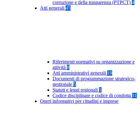
corruzione e della trasparenza (PTPCT)
4
Atti generali
45
Riferimenti normativi su organizzazione e
attività
8
Atti amministrativi generali
19
Documenti di programmazione strategico-
gestionale
5
Statuti e leggi regionali
1
Codice disciplinare e codice di condotta
11
Oneri informativi per cittadini e imprese