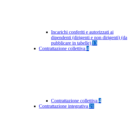
Incarichi conferiti e autorizzati ai
dipendenti (dirigenti e non dirigenti) (da
pubblicare in tabelle)
13
Contrattazione collettiva
4
Contrattazione collettiva
4
Contrattazione integrativa
21