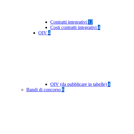
Contratti integrativi
12
Costi contratti integrativi
4
OIV
4
OIV (da pubblicare in tabelle)
4
Bandi di concorso
6