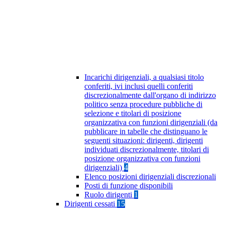
Incarichi dirigenziali, a qualsiasi titolo
conferiti, ivi inclusi quelli conferiti
discrezionalmente dall'organo di indirizzo
politico senza procedure pubbliche di
selezione e titolari di posizione
organizzativa con funzioni dirigenziali (da
pubblicare in tabelle che distinguano le
seguenti situazioni: dirigenti, dirigenti
individuati discrezionalmente, titolari di
posizione organizzativa con funzioni
dirigenziali)
4
Elenco posizioni dirigenziali discrezionali
Posti di funzione disponibili
Ruolo dirigenti
1
Dirigenti cessati
15