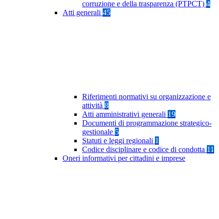
corruzione e della trasparenza (PTPCT)
4
Atti generali
45
Riferimenti normativi su organizzazione e
attività
8
Atti amministrativi generali
19
Documenti di programmazione strategico-
gestionale
5
Statuti e leggi regionali
1
Codice disciplinare e codice di condotta
11
Oneri informativi per cittadini e imprese