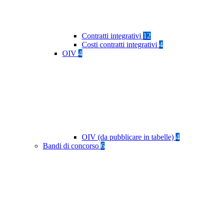
Contratti integrativi
12
Costi contratti integrativi
4
OIV
4
OIV (da pubblicare in tabelle)
4
Bandi di concorso
6