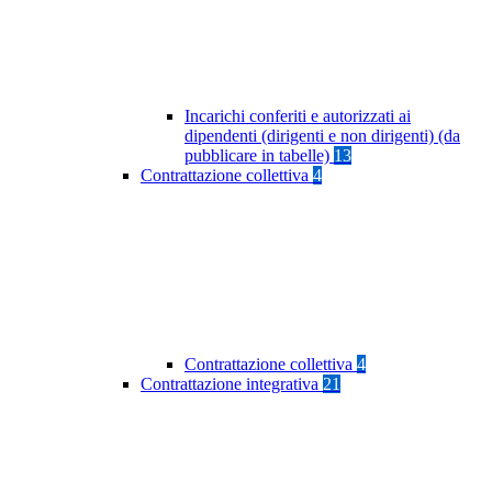
Incarichi conferiti e autorizzati ai
dipendenti (dirigenti e non dirigenti) (da
pubblicare in tabelle)
13
Contrattazione collettiva
4
Contrattazione collettiva
4
Contrattazione integrativa
21