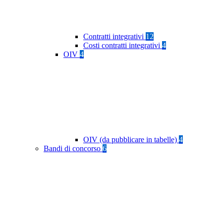
Contratti integrativi
12
Costi contratti integrativi
4
OIV
4
OIV (da pubblicare in tabelle)
4
Bandi di concorso
6