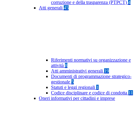
corruzione e della trasparenza (PTPCT)
4
Atti generali
45
Riferimenti normativi su organizzazione e
attività
8
Atti amministrativi generali
19
Documenti di programmazione strategico-
gestionale
5
Statuti e leggi regionali
1
Codice disciplinare e codice di condotta
11
Oneri informativi per cittadini e imprese