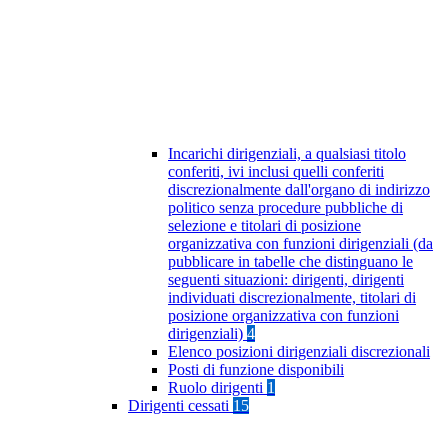
Incarichi dirigenziali, a qualsiasi titolo
conferiti, ivi inclusi quelli conferiti
discrezionalmente dall'organo di indirizzo
politico senza procedure pubbliche di
selezione e titolari di posizione
organizzativa con funzioni dirigenziali (da
pubblicare in tabelle che distinguano le
seguenti situazioni: dirigenti, dirigenti
individuati discrezionalmente, titolari di
posizione organizzativa con funzioni
dirigenziali)
4
Elenco posizioni dirigenziali discrezionali
Posti di funzione disponibili
Ruolo dirigenti
1
Dirigenti cessati
15