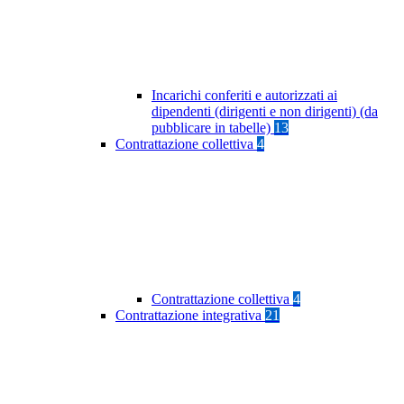
Incarichi conferiti e autorizzati ai
dipendenti (dirigenti e non dirigenti) (da
pubblicare in tabelle)
13
Contrattazione collettiva
4
Contrattazione collettiva
4
Contrattazione integrativa
21