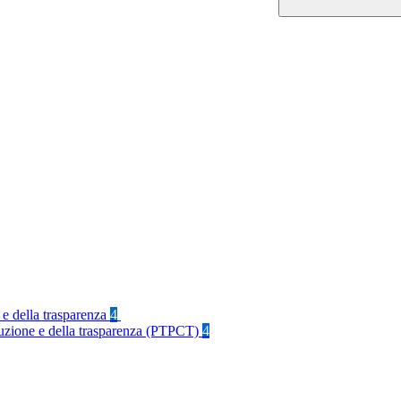
 e della trasparenza
4
rruzione e della trasparenza (PTPCT)
4