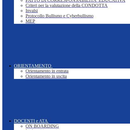
PATTO DI CORRESPONSABILITA' EDUCATIVA
Criteri per la valutazione della CONDOTTA
Invalsi
Protocollo Bullismo e Cyberbullismo
MEP
ORIENTAMENTO
Orientamento in entrata
Orientamento in uscita
DOCENTI e ATA
ON BOARDING