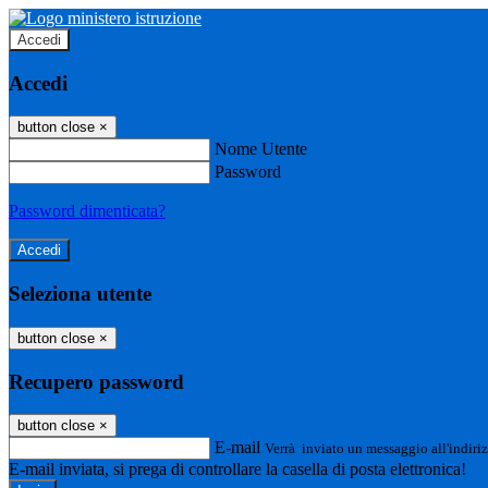
Accedi
Accedi
button close
×
Nome Utente
Password
Password dimenticata?
Seleziona utente
button close
×
Recupero password
button close
×
E-mail
Verrà inviato un messaggio all'indiriz
E-mail inviata, si prega di controllare la casella di posta elettronica!