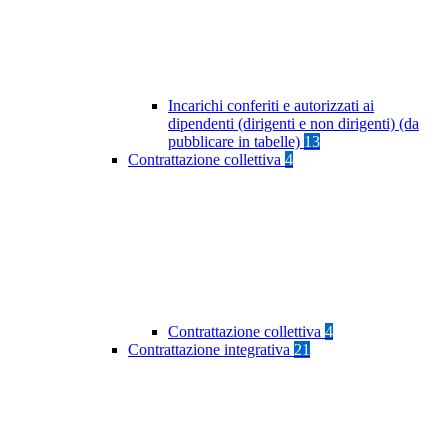
Incarichi conferiti e autorizzati ai
dipendenti (dirigenti e non dirigenti) (da
pubblicare in tabelle)
13
Contrattazione collettiva
4
Contrattazione collettiva
4
Contrattazione integrativa
21