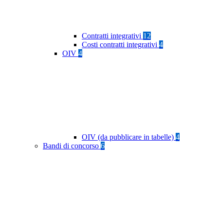
Contratti integrativi
12
Costi contratti integrativi
4
OIV
4
OIV (da pubblicare in tabelle)
4
Bandi di concorso
6