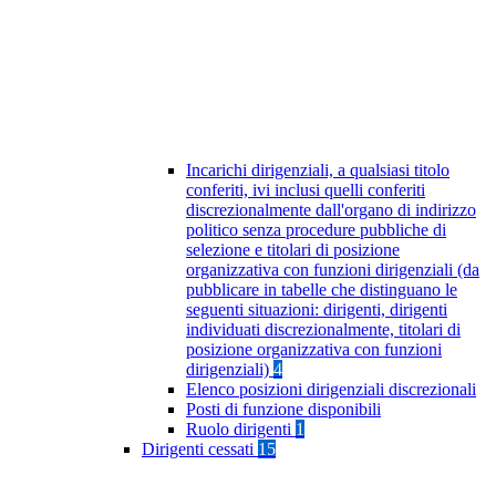
Incarichi dirigenziali, a qualsiasi titolo
conferiti, ivi inclusi quelli conferiti
discrezionalmente dall'organo di indirizzo
politico senza procedure pubbliche di
selezione e titolari di posizione
organizzativa con funzioni dirigenziali (da
pubblicare in tabelle che distinguano le
seguenti situazioni: dirigenti, dirigenti
individuati discrezionalmente, titolari di
posizione organizzativa con funzioni
dirigenziali)
4
Elenco posizioni dirigenziali discrezionali
Posti di funzione disponibili
Ruolo dirigenti
1
Dirigenti cessati
15