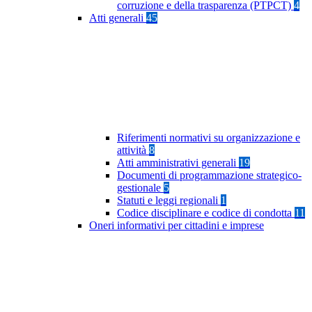
corruzione e della trasparenza (PTPCT)
4
Atti generali
45
Riferimenti normativi su organizzazione e
attività
8
Atti amministrativi generali
19
Documenti di programmazione strategico-
gestionale
5
Statuti e leggi regionali
1
Codice disciplinare e codice di condotta
11
Oneri informativi per cittadini e imprese