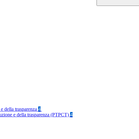
 e della trasparenza
4
rruzione e della trasparenza (PTPCT)
4