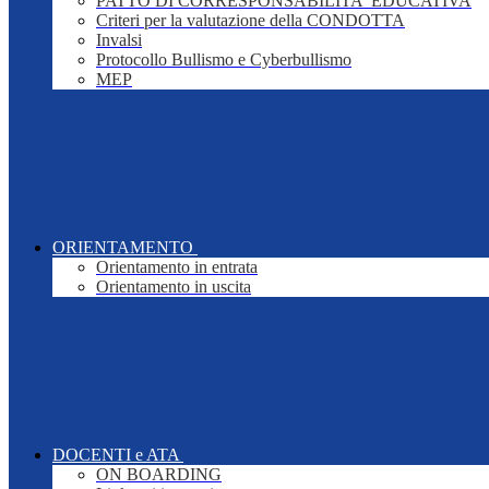
PATTO DI CORRESPONSABILITA' EDUCATIVA
Criteri per la valutazione della CONDOTTA
Invalsi
Protocollo Bullismo e Cyberbullismo
MEP
ORIENTAMENTO
Orientamento in entrata
Orientamento in uscita
DOCENTI e ATA
ON BOARDING