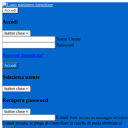
Accedi
Accedi
button close
×
Nome Utente
Password
Password dimenticata?
Seleziona utente
button close
×
Recupero password
button close
×
E-mail
Verrà inviato un messaggio all'indiriz
E-mail inviata, si prega di controllare la casella di posta elettronica!