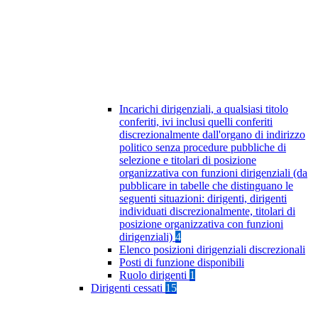
Incarichi dirigenziali, a qualsiasi titolo
conferiti, ivi inclusi quelli conferiti
discrezionalmente dall'organo di indirizzo
politico senza procedure pubbliche di
selezione e titolari di posizione
organizzativa con funzioni dirigenziali (da
pubblicare in tabelle che distinguano le
seguenti situazioni: dirigenti, dirigenti
individuati discrezionalmente, titolari di
posizione organizzativa con funzioni
dirigenziali)
4
Elenco posizioni dirigenziali discrezionali
Posti di funzione disponibili
Ruolo dirigenti
1
Dirigenti cessati
15