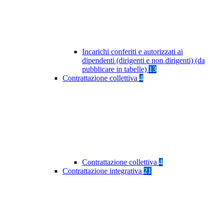
Incarichi conferiti e autorizzati ai
dipendenti (dirigenti e non dirigenti) (da
pubblicare in tabelle)
13
Contrattazione collettiva
4
Contrattazione collettiva
4
Contrattazione integrativa
21