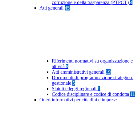
corruzione e della trasparenza (PTPCT)
4
Atti generali
45
Riferimenti normativi su organizzazione e
attività
8
Atti amministrativi generali
19
Documenti di programmazione strategico-
gestionale
5
Statuti e leggi regionali
1
Codice disciplinare e codice di condotta
11
Oneri informativi per cittadini e imprese