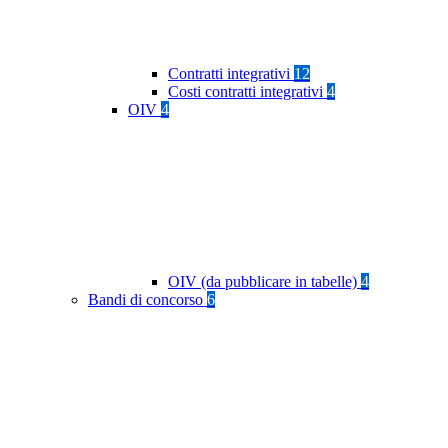
Contratti integrativi
12
Costi contratti integrativi
4
OIV
4
OIV (da pubblicare in tabelle)
4
Bandi di concorso
6