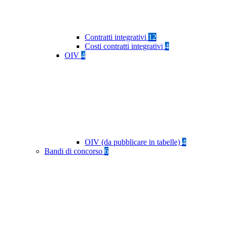
Contratti integrativi
12
Costi contratti integrativi
4
OIV
4
OIV (da pubblicare in tabelle)
4
Bandi di concorso
6