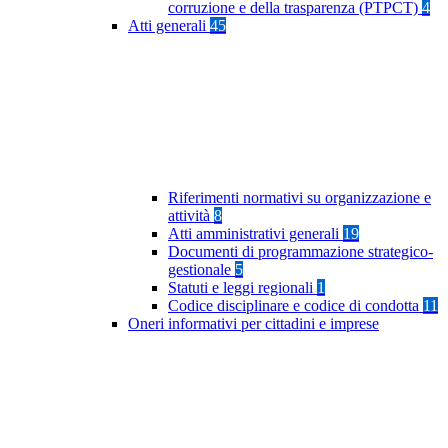
corruzione e della trasparenza (PTPCT)
4
Atti generali
45
Riferimenti normativi su organizzazione e
attività
8
Atti amministrativi generali
19
Documenti di programmazione strategico-
gestionale
5
Statuti e leggi regionali
1
Codice disciplinare e codice di condotta
11
Oneri informativi per cittadini e imprese