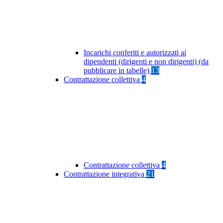
Incarichi conferiti e autorizzati ai
dipendenti (dirigenti e non dirigenti) (da
pubblicare in tabelle)
13
Contrattazione collettiva
4
Contrattazione collettiva
4
Contrattazione integrativa
21