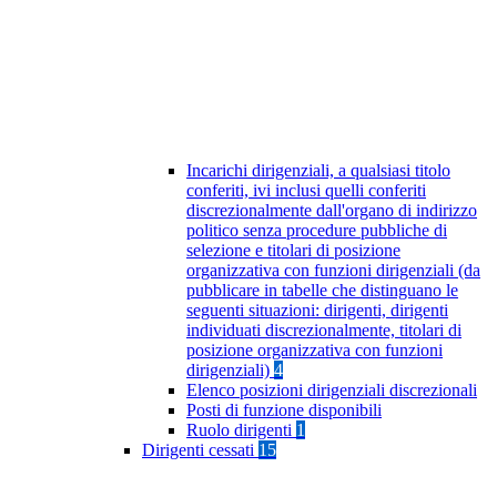
Incarichi dirigenziali, a qualsiasi titolo
conferiti, ivi inclusi quelli conferiti
discrezionalmente dall'organo di indirizzo
politico senza procedure pubbliche di
selezione e titolari di posizione
organizzativa con funzioni dirigenziali (da
pubblicare in tabelle che distinguano le
seguenti situazioni: dirigenti, dirigenti
individuati discrezionalmente, titolari di
posizione organizzativa con funzioni
dirigenziali)
4
Elenco posizioni dirigenziali discrezionali
Posti di funzione disponibili
Ruolo dirigenti
1
Dirigenti cessati
15