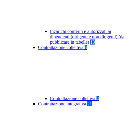
Incarichi conferiti e autorizzati ai
dipendenti (dirigenti e non dirigenti) (da
pubblicare in tabelle)
13
Contrattazione collettiva
4
Contrattazione collettiva
4
Contrattazione integrativa
21