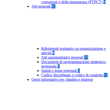
corruzione e della trasparenza (PTPCT)
4
Atti generali
45
Riferimenti normativi su organizzazione e
attività
8
Atti amministrativi generali
19
Documenti di programmazione strategico-
gestionale
5
Statuti e leggi regionali
1
Codice disciplinare e codice di condotta
11
Oneri informativi per cittadini e imprese