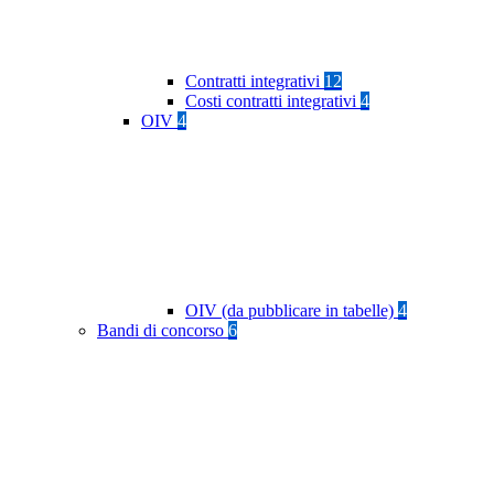
Contratti integrativi
12
Costi contratti integrativi
4
OIV
4
OIV (da pubblicare in tabelle)
4
Bandi di concorso
6