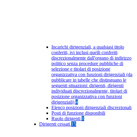
Incarichi dirigenziali, a qualsiasi titolo
conferiti, ivi inclusi quelli conferiti
discrezionalmente dall'organo di indirizzo
politico senza procedure pubbliche di
selezione e titolari di posizione
organizzativa con funzioni dirigenziali (da
pubblicare in tabelle che distinguano le
seguenti situazioni: dirigenti, dirigenti
individuati discrezionalmente, titolari di
posizione organizzativa con funzioni
dirigenziali)
4
Elenco posizioni dirigenziali discrezionali
Posti di funzione disponibili
Ruolo dirigenti
1
Dirigenti cessati
15