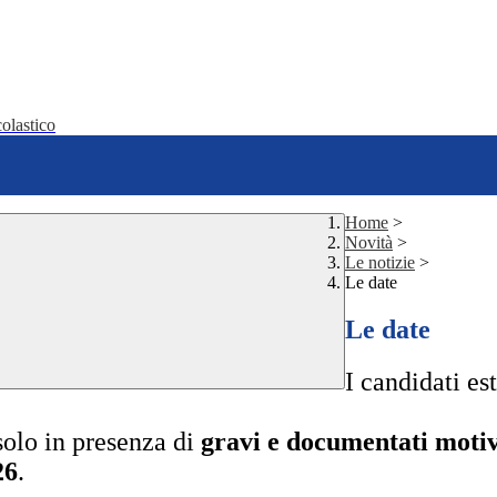
olastico
Home
>
Novità
>
Le notizie
>
Le date
Le date
I candidati e
solo in presenza di
gravi e documentati motiv
26
.