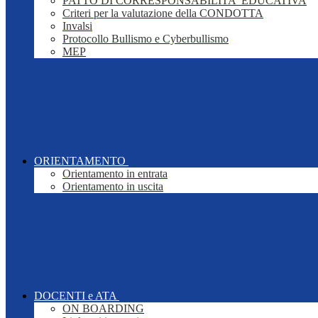
PATTO DI CORRESPONSABILITA' EDUCATIVA
Criteri per la valutazione della CONDOTTA
Invalsi
Protocollo Bullismo e Cyberbullismo
MEP
ORIENTAMENTO
Orientamento in entrata
Orientamento in uscita
DOCENTI e ATA
ON BOARDING