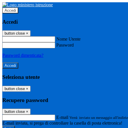
Accedi
Accedi
button close
×
Nome Utente
Password
Password dimenticata?
Seleziona utente
button close
×
Recupero password
button close
×
E-mail
Verrà inviato un messaggio all'indiriz
E-mail inviata, si prega di controllare la casella di posta elettronica!